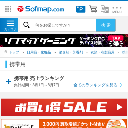
トップ
＞
日用品・化粧品
＞
消臭剤・芳香剤
＞
衣類・布製品用
＞
携
携帯用
携帯用 売上ランキング
全てのランキングを見る
集計期間：8月1日～8月7日