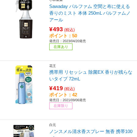
Sawaday パルファム 空間と布に使える
香りのミスト 本体 250mL パルファムノ
アール
¥493
(税込)
ポイント：50
発売日：2023/04/20発売
在庫あり
花王
携帯用 リセッシュ 除菌EX 香りが残らな
いタイプ 72mL
¥419
(税込)
ポイント：42
発売日：2021/09/06発売
在庫限り
白元
ノンスメル清水香スプレー 無香 携帯100