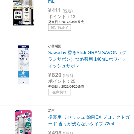
mL
¥411
(税込)
ポイント：13
発売日：2017/03/01発売
限定数終了
小林製薬
Sawaday 香るStick GRAN SAVON（グ
ランサボン）つめ替用 140mL ホワイテ
ィッシュサボン
¥820
(税込)
ポイント：25
発売日：2023/04/20発売
在庫切れ
花王
携帯用 リセッシュ 除菌EX プロテクトガ
ード 香りが残らないタイプ 72mL
¥498
(税込)