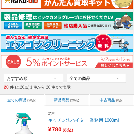
20
件 (全20点)
1
件から
20
件まで表示
全ての商品
新品商品
中古商品
(20点)
(20点)
(0点)
花王
キッチン泡ハイター 業務用 1000ml
¥780
(税込)