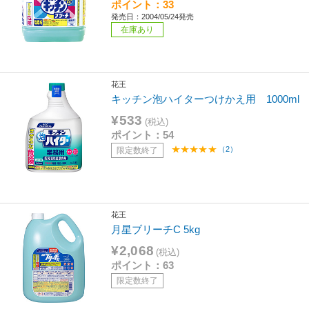
ポイント：33
発売日：2004/05/24発売
在庫あり
花王
キッチン泡ハイターつけかえ用 1000ml
¥533
(税込)
ポイント：54
（2）
限定数終了
花王
月星ブリーチC 5kg
¥2,068
(税込)
ポイント：63
限定数終了