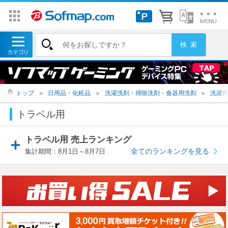
トップ
＞
日用品・化粧品
＞
洗濯洗剤・掃除洗剤・食器用洗剤
＞
洗濯
トラベル用
トラベル用 売上ランキング
全てのランキングを見る
集計期間：8月1日～8月7日