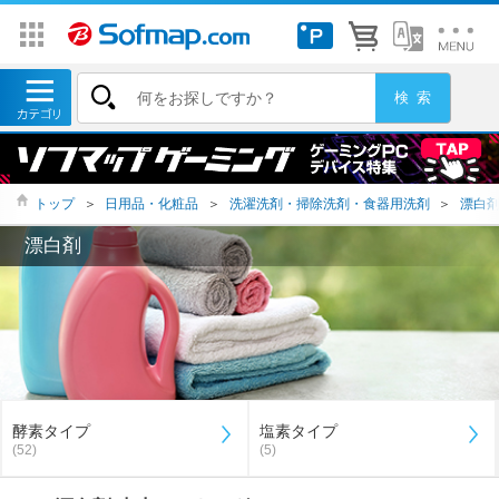
トップ
＞
日用品・化粧品
＞
洗濯洗剤・掃除洗剤・食器用洗剤
＞
漂白
漂白剤
酵素タイプ
塩素タイプ
(52)
(5)