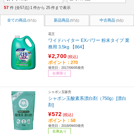
57
件 (全57点)
1
件から
25
件まで表示
全ての商品
新品商品
中古商品
(57点)
(57点)
(0点)
花王
ワイドハイター EXパワー 粉末タイプ 業
務用 3.5kg 【864】
¥2,700
(税込)
ポイント：270
発売日：2017/06/05発売
在庫限り
シャボン玉販売
シャボン玉酸素系漂白剤（750g）[漂白
剤]
¥572
(税込)
ポイント：58
発売日：2018/09/03発売
在庫あり