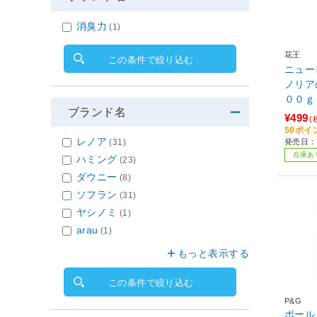
消臭力
(1)
花王
この条件で絞り込む
ニュー
ノリア
００ｇ
ブランド名
¥499
(
50ポイ
レノア
発売日：2
(31)
在庫あ
ハミング
(23)
ダウニー
(8)
ソフラン
(31)
ヤシノミ
(1)
arau
(1)
もっと表示する
この条件で絞り込む
P&G
ボール