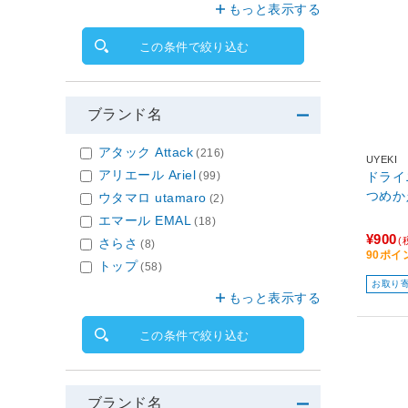
もっと表示する
この条件で絞り込む
ブランド名
アタック Attack
(216)
UYEKI
アリエール Ariel
ドラ
(99)
つめか
ウタマロ utamaro
(2)
エマール EMAL
(18)
¥900
(
さらさ
(8)
90ポイ
トップ
(58)
お取り
もっと表示する
この条件で絞り込む
ブランド名