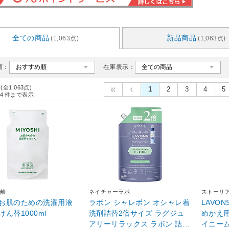
全ての商品
新品商品
(1,063点)
(1,063点)
順：
在庫表示：
 (全1,063点)
1
2
3
4
5
4
件まで表示
鹸
ネイチャーラボ
ストーリ
お肌のための洗濯用液
ラボン シャレボン オシャレ着
LAVO
ん替1000ml
洗剤詰替2倍サイズ ラグジュ
めかえ用
アリーリラックス ラボン 詰替
イニー