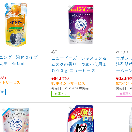
花王
ネイチャ
イニング 液体タイプ
ニュービーズ ジャスミン＆
ラボン 
え用 450ml
ムスクの香り つめかえ用１
洗剤詰替
５６０ｇ ニュービーズ
ームーン
シャイ
¥843
¥823
税込)
(税込)
(税
ントサービス
85ポイントサービス
9ポイン
発売日：2025/02/10発売
発売日：2
寄せ
在庫あり
在庫限り