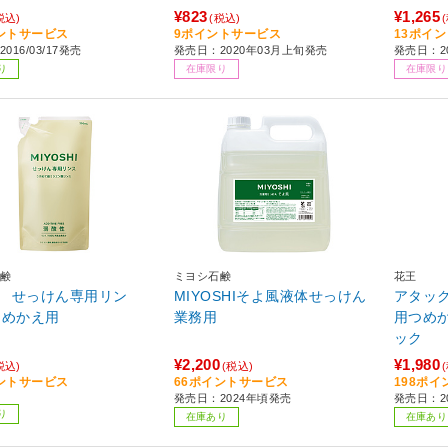
え 800ml ラボン ラグジュアリ
¥823
¥1,265
税込)
(税込)
ーリラックス
ントサービス
9ポイントサービス
13ポイ
016/03/17発売
発売日：2020年03月上旬発売
発売日：20
り
在庫限り
在庫限り
鹸
ミヨシ石鹸
花王
 せっけん専用リン
MIYOSHIそよ風液体せっけん
アタッ
めかえ用
業務用
用つめ
ック
¥2,200
¥1,980
税込)
(税込)
ントサービス
66ポイントサービス
198ポ
発売日：2024年頃発売
発売日：20
り
在庫あり
在庫あり