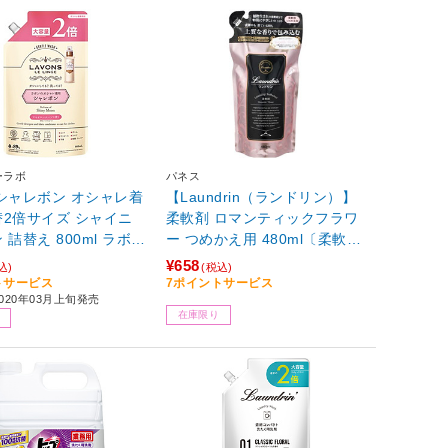
ーラボ
パネス
シャレボン オシャレ着
【Laundrin（ランドリン）】
2倍サイズ シャイニ
柔軟剤 ロマンティックフラワ
 詰替え 800ml ラボン
ー つめかえ用 480ml〔柔軟
ニームーン
剤〕
¥658
込)
(税込)
トサービス
7ポイントサービス
020年03月上旬発売
在庫限り