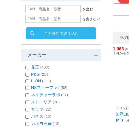
を含む
を含まない
この条件で絞り込む
並び
1,063
件
1
件から
2
メーカー
花王
(403)
P&G
(219)
LION
(135)
NSファーファJ
(58)
ネイチャーラボ
(27)
ストーリア
(26)
ミヨシ石
サラヤ
(22)
無添加
パネス
(15)
体せっけ
カネヨ石鹸
(13)