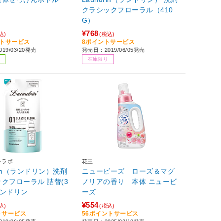
クラシックフローラル（410
G）
¥768
込)
(税込)
ントサービス
8ポイントサービス
19/03/20発売
発売日：2019/06/05発売
在庫限り
ーラボ
花王
drin（ランドリン）洗剤
ニュービーズ ローズ＆マグ
クフローラル 詰替(3
ノリアの香り 本体 ニュービ
 ランドリン
ーズ
¥554
込)
(税込)
トサービス
56ポイントサービス