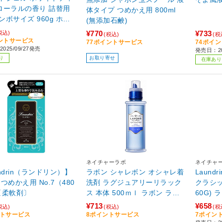
ローラルの香り 詰替用
体タイプ つめかえ用 800ml
ボサイズ 960g ホワ
(無添加石鹸)
ィー&フローラル
¥770
¥733
税込)
(税込)
(税
ントサービス
77ポイントサービス
74ポイ
025/09/27発売
発売日：20
り
お取り寄せ
在庫あり
ネイチャーラボ
ネイチャ
ndrin（ランドリン）】
ラボン シャレボン オシャレ着
Laun
つめかえ用 No.7（480
洗剤 ラグジュアリーリラック
クラシッ
〔柔軟剤〕
ス 本体 500ｍｌ ラボン ラグ
60G)
ジュアリーリラックス
¥713
¥658
税込)
(税込)
(税
ントサービス
8ポイントサービス
7ポイン