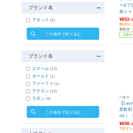
ー&フ
ブランド名
超ジャン
イトテ
¥853
アタック
(
(3)
86ポイ
発売日：2
この条件で絞り込む
在庫あ
ブランド名
エマール
(13)
ボールド
(1)
ファーファ
(1)
アクロン
(10)
パネス
ラボン
(8)
【Lau
柔軟剤 
この条件で絞り込む
mL）
¥658
(
7ポイ