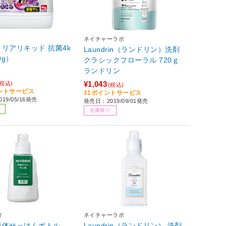
ネイチャーラボ
リアリキッド 抗菌4k
Laundrin（ランドリン）洗剤
0g）
クラシックフローラル 720ｇ
ランドリン
¥1,043
(税込)
(税込)
イントサービス
11ポイントサービス
19/05/16発売
発売日：2019/09/01発売
在庫限り
鹸
ネイチャーラボ
液体せっけんボトル
Laundrin（ランドリン） 洗剤