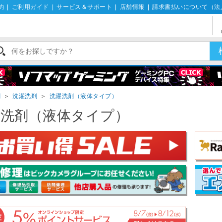
約
|
ご利用ガイド
|
サービス＆サポート
|
店舗情報
|
請求書払いについて（法
剤
＞
洗濯洗剤
＞
洗濯洗剤（液体タイプ）
濯洗剤（液体タイプ）