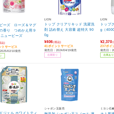
LION
LION
トップ クリアリキッド 洗濯洗
トップク
ビーズ ローズ＆マグ
剤 詰め替え 大容量 超特大 90
g（400
の香り つめかえ用９
0g
 ニュービーズ
¥406
¥2,370
(税込)
税込)
41ポイントサービス
237ポ
ントサービス
発売日：2024/04/19発売
発売日：20
025/02/10発売
在庫限り
在庫あり
り
シャボン玉販売
ミヨシ石
ドジェル ホワイトティ
無添加 シャボン玉スノール 液
そよ風