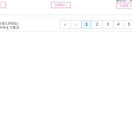
発売日：20
り
在庫限り
在庫限り
 (全1,063点)
1
2
3
4
5
4
件まで表示