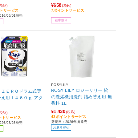
¥658
(税込)
(税込)
ントサービス
7ポイントサービス
16/06/01発売
在庫限り
ROSYLILY
ROSY LILY ロジーリリー 靴
クＺＥＲＯドラム式専
の洗濯機用洗剤 詰め替え用 無
かえ用１４６０ｇ アタ
香料 1L
¥1,430
(税込)
(税込)
43ポイントサービス
イントサービス
発売日：2026年頃発売
26/03/26発売
お取り寄せ