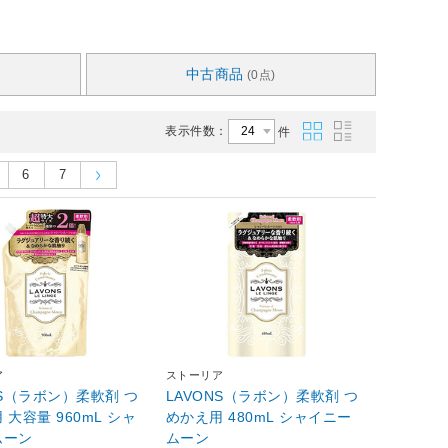
中古商品
(0点)
表示件数：
件
6
7
ア
ストーリア
NS（ラボン）柔軟剤 つ
LAVONS（ラボン）柔軟剤 つ
 大容量 960mL シャ
めかえ用 480mL シャイニー
ムーン
ムーン