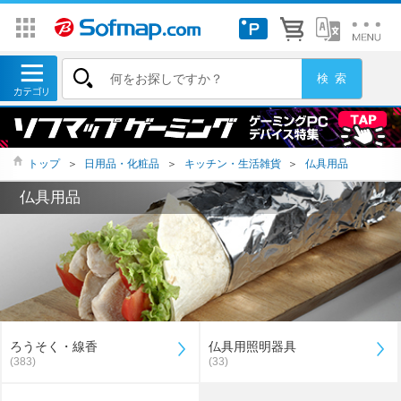
トップ
＞
日用品・化粧品
＞
キッチン・生活雑貨
＞
仏具用品
仏具用品
ろうそく・線香
仏具用照明器具
(383)
(33)