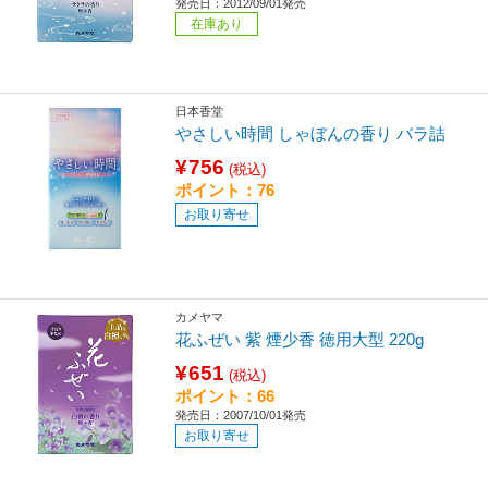
発売日：2012/09/01発売
在庫あり
日本香堂
やさしい時間 しゃぼんの香り バラ詰
¥756
(税込)
ポイント：76
お取り寄せ
カメヤマ
花ふぜい 紫 煙少香 徳用大型 220g
¥651
(税込)
ポイント：66
発売日：2007/10/01発売
お取り寄せ