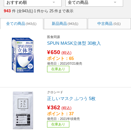
943
件 (全943点)
1
件から
25
件まで表示
全ての商品
新品商品
中古商品
(943点)
(943点)
(0点)
医食同源
SPUN MASK立体型 30枚入
¥650
(税込)
ポイント：65
発売日：2021/07/21発売
在庫あり
クロシード
正しいマスク ふつう 5枚
¥362
(税込)
ポイント：37
発売日：2021年頃発売
在庫あり