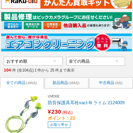
104
件 (全104点)
1
件から
25
件まで表示
全ての商品
新品商品
中古商品
(104点)
(104点)
(0点)
UVEX社
防音保護具耳栓xact-fit ライム 2124009
¥230
(税込)
ポイント：23
お取り寄せ