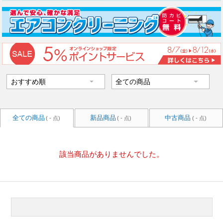
全ての商品
新品商品
中古商品
( - 点)
( - 点)
( - 点)
該当商品がありませんでした。