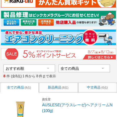
8
件 (全8点)
1
件から
8
件まで表示
全ての商品
新品商品
中古商品
(8点)
(8点)
(0点)
資生堂
AUSLESE(アウスレーゼ)ヘアクリームN
(100g)