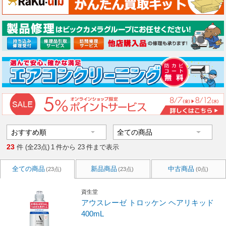
23
件 (全23点)
1
件から
23
件まで表示
全ての商品
新品商品
中古商品
(23点)
(23点)
(0点)
資生堂
アウスレーゼ トロッケン ヘアリキッド
400mL