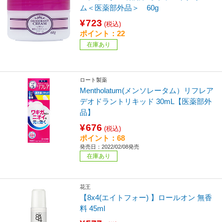
ム＜医薬部外品＞ 60g
¥723
(税込)
ポイント：22
在庫あり
ロート製薬
Mentholatum(メンソレータム）リフレア
デオドラントリキッド 30mL【医薬部外
品】
¥676
(税込)
ポイント：68
発売日：2022/02/08発売
在庫あり
花王
【8x4(エイトフォー) 】ロールオン 無香
料 45ml