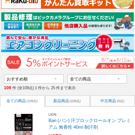
109
件 (全109点)
1
件から
25
件まで表示
全ての商品
新品商品
中古商品
(109点)
(109点)
(0点)
LION
Ban (バン) 汗ブロックロールオン プレミ
アム 無香性 40ml 制汗剤