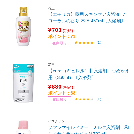
花王
【エモリカ】薬用スキンケア入浴液 フ
ローラルの香り 本体 450ml〔入浴剤〕
¥703
(税込)
ポイント：71
（1）
在庫限り
花王
【curel（キュレル）】入浴剤 つめかえ
用（360ml）〔入浴剤〕
¥880
(税込)
ポイント：88
（1）
在庫限り
バスクリン
ソフレマイルドミー ミルク入浴剤 和
らぐサクラの香り本体720ml