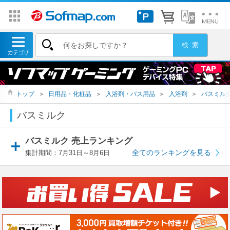
トップ
＞
日用品・化粧品
＞
入浴剤・バス用品
＞
入浴剤
＞
バスミル
バスミルク
バスミルク 売上ランキング
全てのランキングを見る
集計期間：7月31日～8月6日