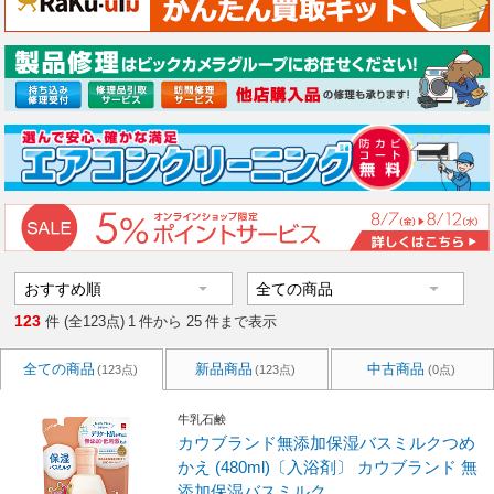
123
件 (全123点)
1
件から
25
件まで表示
全ての商品
新品商品
中古商品
(123点)
(123点)
(0点)
牛乳石鹸
カウブランド無添加保湿バスミルクつめ
かえ (480ml)〔入浴剤〕 カウブランド 無
添加保湿バスミルク