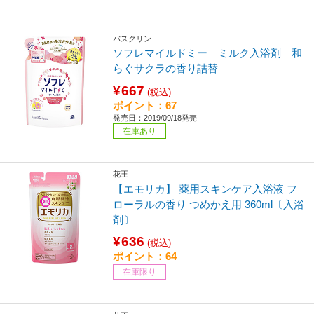
バスクリン
ソフレマイルドミー ミルク入浴剤 和
らぐサクラの香り詰替
¥667
(税込)
ポイント：67
発売日：2019/09/18発売
在庫あり
花王
【エモリカ】 薬用スキンケア入浴液 フ
ローラルの香り つめかえ用 360ml〔入浴
剤〕
¥636
(税込)
ポイント：64
在庫限り