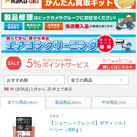
56
件 (全56点)
1
件から
25
件まで表示
全ての商品
新品商品
中古商品
(56点)
(56点)
(0点)
ウテナ
【ジューシィクレンズ】ボディソルト
ベリー（300ｇ）