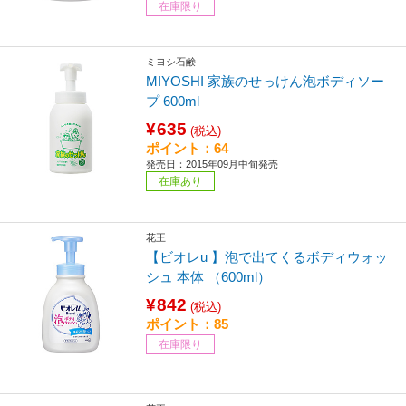
在庫限り
ミヨシ石鹸
MIYOSHI 家族のせっけん泡ボディソー
プ 600ml
¥635
(税込)
ポイント：64
発売日：2015年09月中旬発売
在庫あり
花王
【ビオレu 】泡で出てくるボディウォッ
シュ 本体 （600ml）
¥842
(税込)
ポイント：85
在庫限り