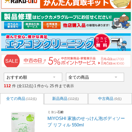
112
件 (全112点)
1
件から
25
件まで表示
全ての商品
新品商品
中古商品
(112点)
(112点)
(0点)
ミヨシ石鹸
MIYOSHI 家族のせっけん泡ボディソー
プ リフィル 550ml