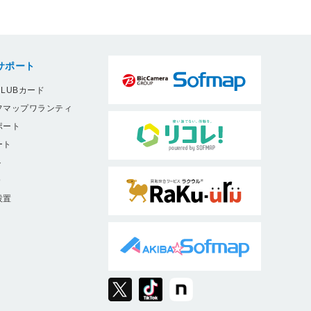
サポート
LUBカード
フマップワランティ
ポート
ート
ト
9
設置