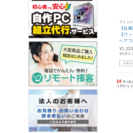
フィッツ
【在庫
【ヴィ
ヘアフ
ャスミ
¥1,320
40ポイ
在庫切
14
件 (全
1
件から
1