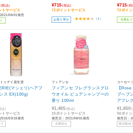
¥715
¥715
(税込)
(税込)
(税
ントサービス
72ポイントサービス
72ポイ
021/06/01発売
（1）
お取り寄せ
在庫あり
り
トゥデイ資生堂
フィアンセ
コーセー
ERIE(マシェリ)ヘアフ
フィアンセ フレグランスグロ
【Rose
ス EX(100g)
ウオイル ピュアシャンプーの
ブヘブ
香り 100ml
アフレグ
¥1,485
¥1,650
税込)
(税込)
ントサービス
15ポイントサービス
50ポイ
016/03/16発売
発売日：2021/06/01発売
発売日：20
終了
在庫切れ
限定数終