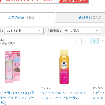
全ての商品
新品商品
(14点)
(14点)
順：
在庫表示：
14点)
1
4
件まで表示
セ
マンダム
マンダム
ンセ 髪のべたつきお直
ベビーベール ヘアフレグラン
ベビー
リー ピュアシャンプー
ス スウィートブロッサム
ス シャ
50g