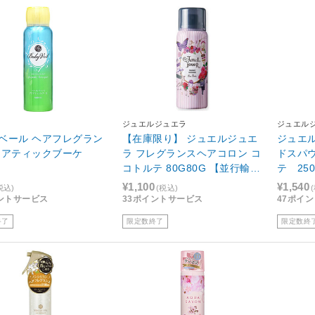
ジュエルジュエラ
ジュエル
ベール ヘアフレグラン
【在庫限り】 ジュエルジュエ
ジュエ
クアティックブーケ
ラ フレグランスヘアコロン コ
ドスパ
コトルテ 80G80G 【並行輸入
テ 25
品】
¥1,100
¥1,540
税込)
(税込)
ントサービス
33ポイントサービス
47ポイ
終了
限定数終了
限定数終