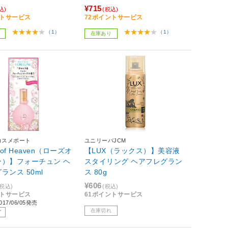
¥715
込)
(税込)
ントサービス
72ポイントサービス
（1）
（1）
在庫あり
コスメポート
ユニリーバJCM
 of Heaven（ローズオ
【LUX（ラックス）】美容液
ン）】フォーチュン ヘ
スタイリング ヘアフレグラン
ランス 50ml
ス 80g
¥606
(税込)
(税込)
ントサービス
61ポイントサービス
17/06/05発売
在庫切れ
了