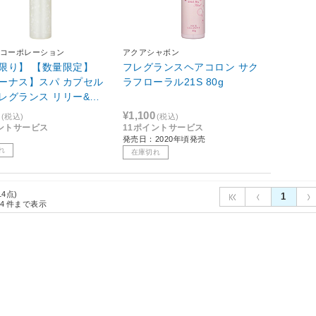
コーポレーション
アクアシャボン
限り】 【数量限定】
フレグランスヘアコロン サク
ーナス】スパ カプセル
ラフローラル21S 80g
レグランス リリー&ジ
ンの香り （150ml）
¥1,100
(税込)
(税込)
ントサービス
11ポイントサービス
発売日：2020年頃発売
れ
在庫切れ
14点)
1
4
件まで表示