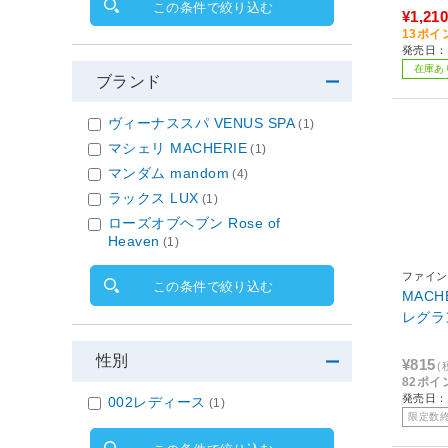
この条件で絞り込む
¥1,210
13ポイ
発売日：2
在庫あ
ブランド
ヴィーナススパ VENUS SPA
(1)
マシェリ MACHERIE
(1)
マンダム mandom
(4)
ラックス LUX
(1)
ローズオブヘブン Rose of
Heaven
(1)
ファイン
この条件で絞り込む
MACH
レグラン
性別
¥815
(
82ポイ
発売日：2
002レディース
(1)
限定数