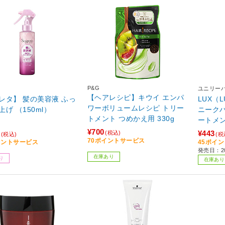
P&G
ユニリーバ
【ヘアレシピ】キウイ エンパ
レタ】 髪の美容液 ふっ
LUX（
ワーボリュームレシピ トリー
げ （150ml）
ニーク
トメント つめかえ用 330g
ートメン
¥700
¥443
(税込)
(税込)
(税
70ポイントサービス
イントサービス
45ポイ
発売日：20
在庫あり
り
在庫あり