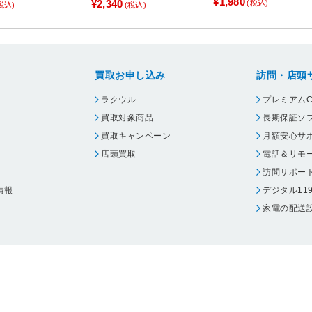
700g
¥1,980
¥2,340
(税込)
税込)
(税込)
RC-BY-00A
買取お申し込み
訪問・店頭
ラクウル
プレミアムC
買取対象商品
長期保証ソ
買取キャンペーン
月額安心サ
店頭買取
電話＆リモ
訪問サポー
情報
デジタル11
家電の配送
ウェア エーワン