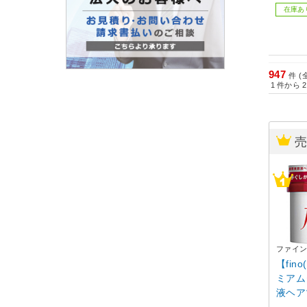
在庫あ
947
件 (
1
件から
2
ファイ
【fin
ミアム
液ヘアマ