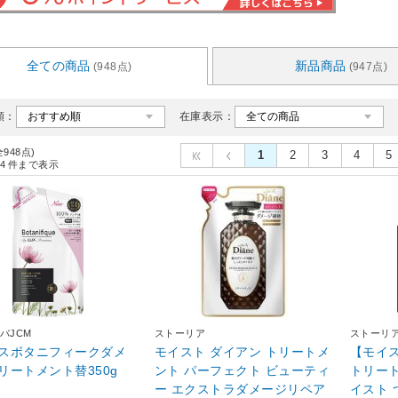
全ての商品
新品商品
(948点)
(947点)
順：
在庫表示：
全948点)
1
2
3
4
5
4
件まで表示
バJCM
ストーリア
ストーリ
スボタニフィークダメ
モイスト ダイアン トリートメ
【モイ
リートメント替350g
ント パーフェクト ビューティ
トリー
ー エクストラダメージリペア
イスト 