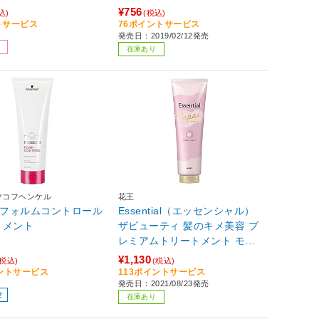
¥756
込)
(税込)
トサービス
76ポイントサービス
発売日：2019/02/12発売
在庫あり
ツコフヘンケル
花王
 フォルムコントロール
Essential（エッセンシャル）
トメント
ザビューティ 髪のキメ美容 プ
レミアムトリートメント モイ
ストリペアプレミアム 250g
¥1,130
(税込)
(税込)
イントサービス
113ポイントサービス
発売日：2021/08/23発売
せ
在庫あり