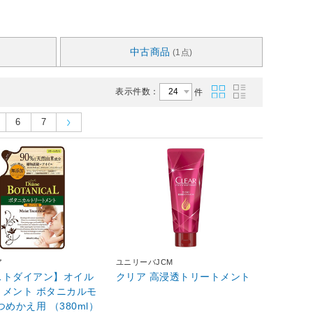
中古商品
(1点)
表示件数：
件
6
7
ア
ユニリーバJCM
ストダイアン】オイル
クリア 高浸透トリートメント
トメント ボタニカルモ
つめかえ用 （380ml）