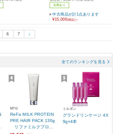
在庫あり
中古商品が計1点あります
¥15,000
(税込)～
6
7
全てのランキングを見る
MTG
ミルボン
N
ReFa MILK PROTEIN
グランドリンケージ 4X
g
PRE HAIR PACK 130g
9g×4本
イ
リファミルクプロテ
0g
インプレヘアパック13