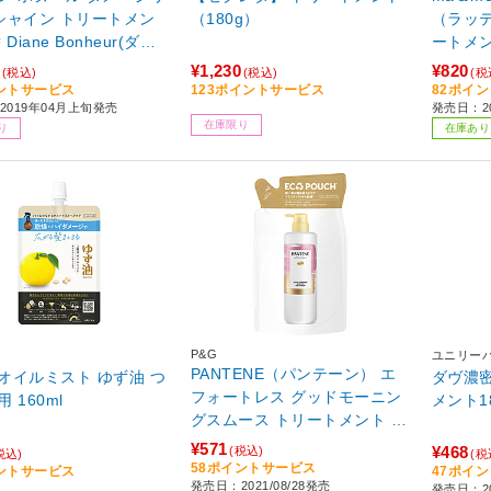
シャイン トリートメン
（180g）
（ラッ
Diane Bonheur(ダイ
ートメン
ボヌール)
トメン
¥1,230
¥820
(税込)
(税込)
(税
ントサービス
123ポイントサービス
82ポイ
2019年04月上旬発売
発売日：20
在庫限り
り
在庫あり
P&G
ユニリーバ
PANTENE（パンテーン） エ
オイルミスト ゆず油 つ
ダヴ濃
フォートレス グッドモーニン
 160ml
メント1
グスムース トリートメント 詰
替 350g
¥571
¥468
(税込)
税込)
(税
58ポイントサービス
ントサービス
47ポイ
発売日：2021/08/28発売
発売日：20