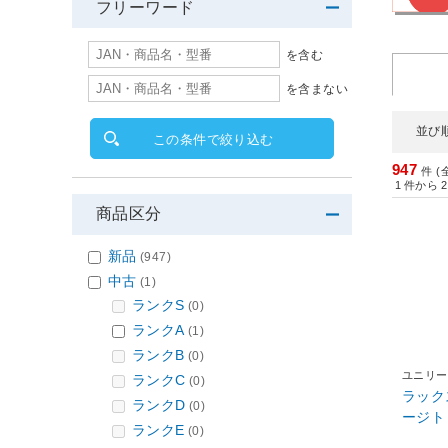
フリーワード
を含む
を含まない
並び
この条件で絞り込む
947
件 (
1
件から
2
商品区分
新品
(947)
中古
(1)
ランクS
(0)
ランクA
(1)
ランクB
(0)
ユニリー
ランクC
(0)
ラック
ランクD
(0)
ージト
ランクE
(0)