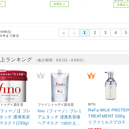
り
在庫あり
在庫あり
全948点)
1
2
3
4
5
4
件まで表示
売上ランキング
（集計期間：8月2日～8月8日）
MTG
ントゥデイ資生堂
ファイントゥデイ資生堂
ReFa MILK PROTEI
o(フィーノ)】プレ
fino（フィーノ）プレミ
TREATMENT 500
タッチ 濃厚美容
アムタッチ 浸透美容液
リファミルクプロテ
スク f (230g)
ヘアマスク つめかえ用
ントリートメント 50