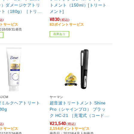
テ）ダメージケアトリ
トメント（150ml）[トリート
ト（180g）［トリー
メント]
ト］
¥830
込)
(税込)
ントサービス
83ポイントサービス
18/08/31発売
在庫あり
JCM
ヤーマン
密ミルクヘアトリート
超音波トリートメント Shine
80g
Pro（シャインプロ） ブラッ
ク HC-21 ［充電式（コードレ
ス）］ 【864】
¥21,540
込)
(税込)
ントサービス
2,154ポイントサービス
17/07/24発売
発売日：2022年4月上旬発売