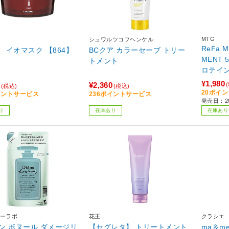
MTG
シュワルツコフヘンケル
ReFa M
 イオマスク 【864】
BCクア カラーセーブ トリー
MENT
トメント
ロテイン
RC-BY-
¥1,980
¥2,360
(税込)
(税込)
20ポイ
イントサービス
236ポイントサービス
発売日：20
り
在庫あり
在庫あり
ーラボ
花王
クラシエ
ン ボヌール ダメージリ
【セグレタ】 トリートメント
ma＆m