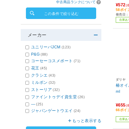
中古商品ランクについて
¥572
(
58ポイ
この条件で絞り込む
発売日：2
在庫あ
メーカー
ユニリーバJCM
(123)
P&G
(88)
コーセーコスメポート
(71)
花王
(45)
クラシエ
(43)
ダリヤ
ミルボン
(32)
椿オイ
ストーリア
(32)
ml
ファイントゥデイ資生堂
(26)
―
(25)
¥655
(
66ポイ
ジャパンゲートウエイ
(24)
在庫あ
もっと表示する