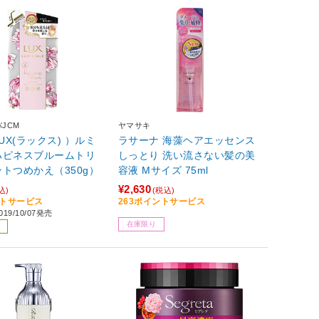
JCM
ヤマサキ
LUX(ラックス) ）ルミ
ラサーナ 海藻ヘアエッセンス
ハピネスブルームトリ
しっとり 洗い流さない髪の美
トつめかえ（350g）
容液 Mサイズ 75ml
¥2,630
込)
(税込)
ントサービス
263ポイントサービス
19/10/07発売
在庫限り