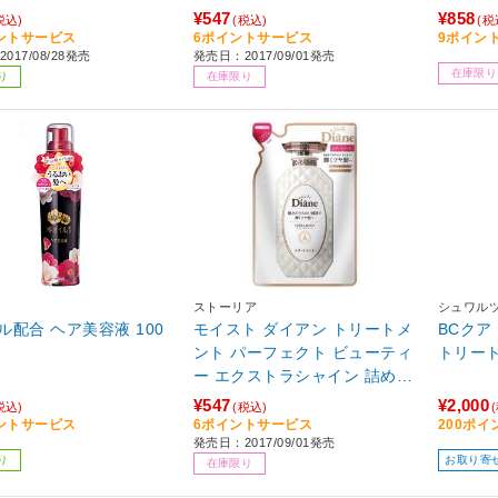
¥547
¥858
税込)
(税込)
(税
ントサービス
6ポイントサービス
9ポイン
017/08/28発売
発売日：2017/09/01発売
在庫限り
り
在庫限り
ストーリア
シュワル
ル配合 ヘア美容液 100
モイスト ダイアン トリートメ
BCクア
ント パーフェクト ビューティ
トリー
ー エクストラシャイン 詰め
【864】
¥547
¥2,000
税込)
(税込)
ントサービス
6ポイントサービス
200ポ
発売日：2017/09/01発売
り
お取り寄
在庫限り