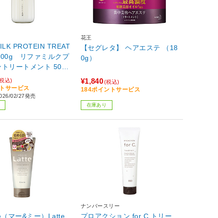
花王
ILK PROTEIN TREAT
【セグレタ】 ヘアエステ （18
 500g リファミルクプ
0g）
トリートメント 500g
00A
¥1,840
(税込)
(税込)
ントサービス
184ポイントサービス
26/02/27発売
在庫あり
ナンバースリー
e（マー&ミー）Latte
プロアクション for C トリー