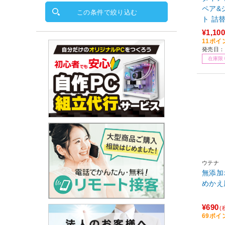
ペア&
この条件で絞り込む
ト 詰替 
アン 
¥1,100
11ポイ
発売日：
在庫限
ウテナ
無添加
めかえ用
¥690
(
69ポイ