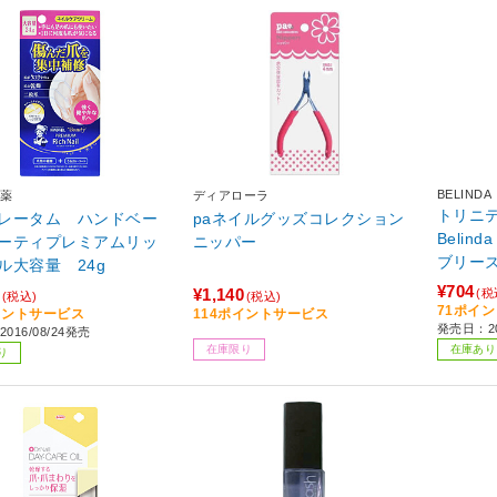
BELINDA
薬
ディアローラ
トリニテ
レータム ハンドベー
paネイルグッズコレクション
Beli
ーティプレミアムリッ
ニッパー
ブリーズ 
ル大容量 24g
52】
¥704
¥1,140
(税
(税込)
(税込)
71ポイ
イントサービス
114ポイントサービス
発売日：2
016/08/24発売
在庫限り
在庫あり
り