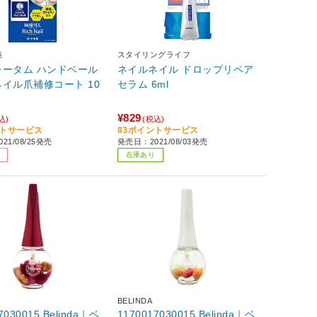
薬
スタイリングライフ
レータム ハンドベール
ネイルネイル ドロップリペア
イル爪補修コート 10
セラム 6ml
¥829
込)
(税込)
ントサービス
83ポイントサービス
21/08/25発売
発売日：2021/08/03発売
在庫あり
BELINDA
7030015 Belinda｜ベ
1170017030015 Belinda｜ベ