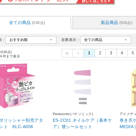
全ての商品
新品商品
(530点)
(530点)
順：
在庫表示：
全530点)
1
2
3
4
5
4
件まで表示
Panasonic(パナソニック)
アイメデ
ポリッシャー別売アタ
ES-2C01 ネイルケア（基本ケ
巻き爪ケア
ト KLC-A006
ア）替シールセット
MEDI