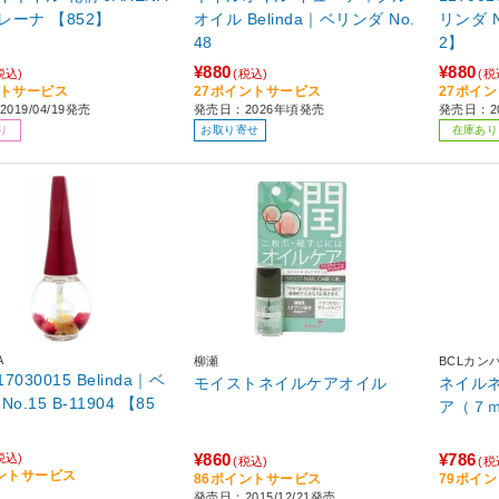
レーナ 【852】
オイル Belinda｜ベリンダ No.
リンダ No
48
2】
¥880
¥880
税込)
(税込)
(税
ントサービス
27ポイントサービス
27ポイ
019/04/19発売
発売日：2026年頃発売
発売日：2
り
お取り寄せ
在庫あり
A
柳瀬
BCLカン
17030015 Belinda｜ベ
モイストネイルケアオイル
ネイル
o.15 B-11904 【85
ア（７
¥860
¥786
税込)
(税込)
(税
ントサービス
86ポイントサービス
79ポイ
発売日：2015/12/21発売