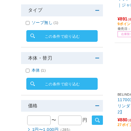
｜ジャ
タイプ
¥891
(
ソープ無し
(1)
9ポイ
発売日：2
在庫限
この条件で絞り込む
本体・替刃
本体
(1)
この条件で絞り込む
BELIND
11700
価格
リンダ N
2】
¥880
〜
円
(
27ポイ
1円〜1,000円
（285）