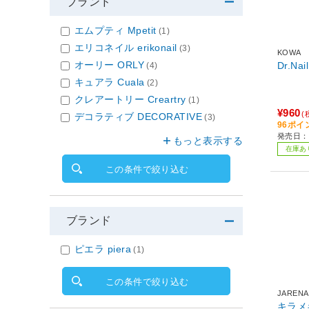
ブランド
エムプティ Mpetit
(1)
エリコネイル erikonail
(3)
KOWA
オーリー ORLY
Dr.N
(4)
キュアラ Cuala
(2)
クレアートリー Creartry
(1)
¥960
(
デコラティブ DECORATIVE
(3)
96ポイ
発売日：2
もっと表示する
在庫あ
この条件で絞り込む
ブランド
ピエラ piera
(1)
この条件で絞り込む
JARENA
キラメ