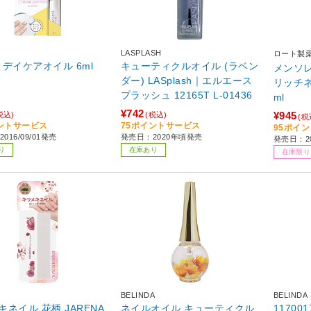
LASPLASH
ロート製
ail デイケアオイル 6ml
キューティクルオイル (ラベン
メンソ
ダー) LASplash｜エルエース
リッチネ
プラッシュ 12165T L-01436
ml
¥742
¥945
税込)
(税込)
(税
ントサービス
75ポイントサービス
95ポイ
016/09/01発売
発売日：2020年頃発売
発売日：20
り
在庫あり
在庫限り
BELINDA
BELINDA
キネイル 花柄 JARENA
ネイルオイル キューティクル
117001