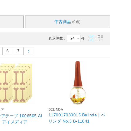
中古商品
(0点)
表示件数：
件
6
7
BELINDA
ィア
1170017030015 Belinda｜ベ
テープ 1006505 AI
リンダ No.3 B-11841
A｜アイメディア