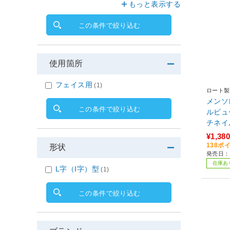
もっと表示する
この条件で絞り込む
使用箇所
フェイス用
(1)
ロート製
メンソ
この条件で絞り込む
ルビュ
チネイ
¥1,380
138ポ
形状
発売日：2
在庫あ
L字（I字）型
(1)
この条件で絞り込む