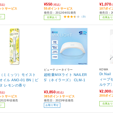
¥550
¥1,070
税込)
(税込)
ントサービス
55ポイントサービス
107ポ
発売日：2012/04/01発売
発売日：2
り
（3）
在庫あり
在庫あり
KOWA
ビューティーネイラー
Dr.N
its（ミミッツ）モイスト
超軽量MIXライト NAILER
ィープセ
イル ANO-01 BN｜ビ
S’（ネイラーズ） CLM-1
ルケア
ヌ レモンの香り
¥2,000
¥3,850
税込)
(税込)
200ポ
ントサービス
385ポイントサービス
2022年頃発売
発売日：2023年頃発売
在庫あり
り
お取り寄せ