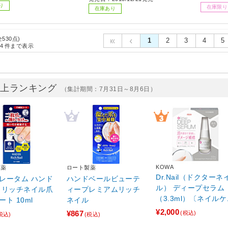
り
在庫限り
在庫あり
全530点)
1
2
3
4
5
4
件まで表示
売上ランキング
（集計期間：7月31日～8月6日）
KOWA
製薬
ロート製薬
Dr.Nail（ドクターネ
レータム ハンド
ハンドベールビューテ
ル） ディープセラム
 リッチネイル爪
ィープレミアムリッチ
（3.3ml）〔ネイルケ
ト 10ml
ネイル
ア〕
¥2,000
¥867
(税込)
税込)
(税込)