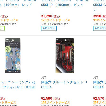
050L-R （190mm） レッド
050L-P （190mm） ピンク
050M-G
ン
¥1,290
¥990
(税込)
(税込)
(税
イントサービス
129ポイントサービス
99ポイ
2023年頃発売
発売日：2023年頃発売
発売日：2
り
お取り寄せ
お取り寄
貝印
貝印
ming（ニャーミング）ね
関孫六 グルーミングセット H
関孫六 
フティハサミ HC220
C3534
C3514
¥1,580
¥2,570
税込)
(税込)
ントサービス
158ポイントサービス
257ポ