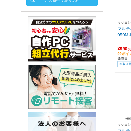
この条件で絞り込む
マツヨシ
マルチ
¥990
(
99ポイ
発売日：
お取り
マツヨシ
マルチ