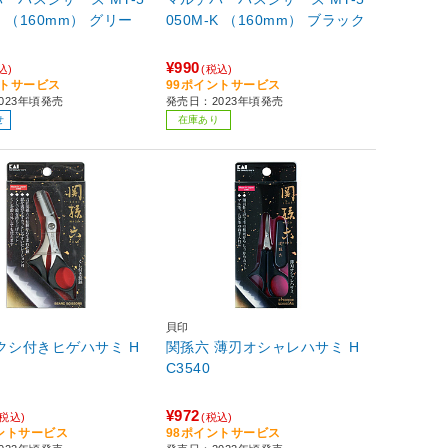
 （160mm） グリー
050M-K （160mm） ブラック
¥990
込)
(税込)
ントサービス
99ポイントサービス
023年頃発売
発売日：2023年頃発売
せ
在庫あり
貝印
クシ付きヒゲハサミ H
関孫六 薄刃オシャレハサミ H
C3540
¥972
(税込)
(税込)
イントサービス
98ポイントサービス