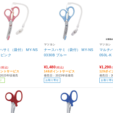
マツヨシ
マツヨシ
ハサミ（袋付） MY-NS
ナースハサミ（袋付） MY-NS
マルチパ
0330P ピンク
0330B ブルー
¥1,480
¥1,290
(税込)
(税込)
イントサービス
148ポイントサービス
129ポ
2023年頃発売
発売日：2023年頃発売
発売日：2
り
お取り寄せ
お取り寄