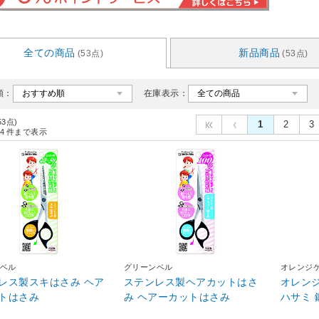
全ての商品
新品商品
(53点)
(53点)
順：
在庫表示：
53点)
1
2
3
4
件まで表示
ベル
グリーンベル
オレンジ
レス製スキはさみ ヘア
ステンレス製ヘアカットはさ
オレンジ
トはさみ
み ヘアーカットはさみ
ハサミ 