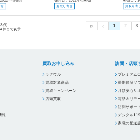
2022年頃発売
発売日：2022年頃発売
発売日：2
寄せ
お取り寄せ
お取り寄
53点)
1
2
3
4
件まで表示
買取お申し込み
訪問・店頭
ラクウル
プレミアムC
買取対象商品
長期保証ソ
買取キャンペーン
月額安心サ
店頭買取
電話＆リモ
訪問サポー
情報
デジタル11
家電の配送