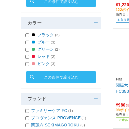
この条件で絞り込む
¥1,220
122ポ
発売日：
お取り
カラー
ブラック
(2)
ブルー
(3)
グリーン
(2)
レッド
(2)
ピンク
(3)
この条件で絞り込む
貝印
関孫六
HC353
ブランド
¥980
(
98ポイ
ファミリーケア FC
(1)
発売日：
プロヴァンス PROVENCE
(1)
在庫あ
関孫六 SEKIMAGOROKU
(3)