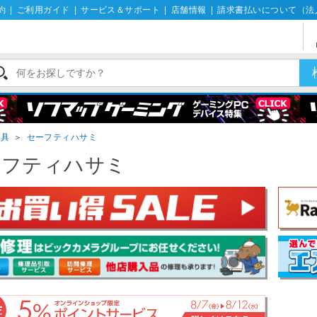
約
|
ご利用ガイド
|
サービス＆サポート
|
店舗情報
|
請求書払いについて（法
道具
＞
セーフティハサミ
ーフティハサミ