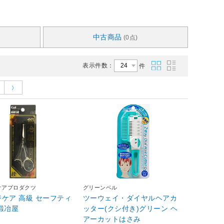
中古商品
(0点)
表示件数：
件
ケアプロダクツ
グリーンベル
ケア 高級 セーフティ
ツーウェイ・ダイヤルヘアカ
鍛冶屋
ッター(クシ付き)グリーン ヘ
アーカットはさみ