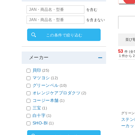
を含む
を含まない
この条件で絞り込む
並び
53
件 (全
1
件から
2
メーカー
貝印
(25)
マツヨシ
(12)
グリーンベル
(10)
オレンジケアプロダクツ
(2)
コージー本舗
(1)
三宝
(1)
グリーン
白十字
(1)
ステン
SHO-BI
(1)
ーカッ