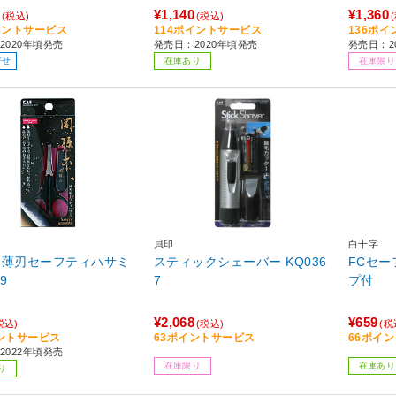
¥1,140
¥1,360
(税込)
(税込)
イントサービス
114ポイントサービス
136ポ
2020年頃発売
発売日：2020年頃発売
発売日：20
寄せ
在庫あり
在庫限り
貝印
白十字
 薄刃セーフティハサミ
スティックシェーバー KQ036
FCセ
9
7
プ付
¥2,068
¥659
税込)
(税込)
(税
ントサービス
63ポイントサービス
66ポイ
2022年頃発売
在庫限り
在庫あり
り