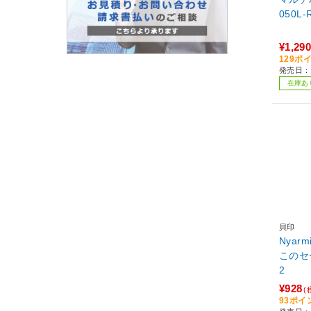
¥1,290
129ポ
発売日：
在庫あ
貝印
Nyar
このセー
2
¥928
(
93ポイ