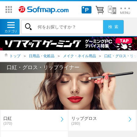
トップ
＞
日用品・化粧品
＞
メイク・ネイル用品
＞
口紅・グロス・リ
口紅・グロス・リップライナー
口紅
リップグロス
(370)
(280)