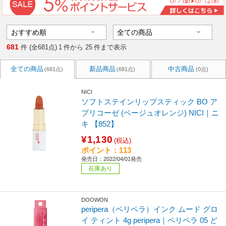
681
件 (全681点)
1
件から
25
件まで表示
全ての商品
新品商品
中古商品
(681点)
(681点)
(0点)
NICI
ソフトステインリップスティック BO ア
プリコーゼ (ベージュオレンジ) NICI｜ニ
キ 【852】
¥1,130
(税込)
ポイント：113
発売日：2022/04/01発売
在庫あり
DOOWON
peripera（ペリペラ）インク ムード グロ
イ ティント 4g peripera｜ペリペラ 05 ど