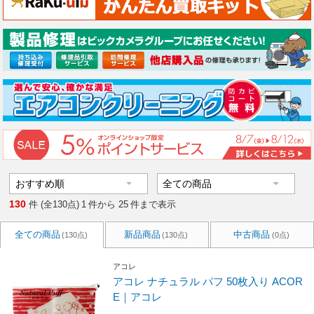
130
件 (全130点)
1
件から
25
件まで表示
全ての商品
新品商品
中古商品
(130点)
(130点)
(0点)
アコレ
アコレ ナチュラル パフ 50枚入り ACOR
E｜アコレ