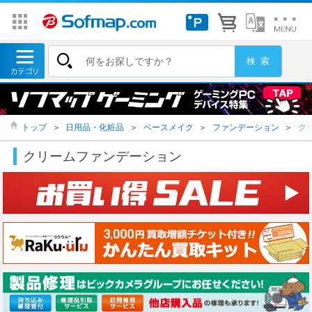
トップ
＞
日用品・化粧品
＞
ベースメイク
＞
ファンデーション
＞
ク
クリームファンデーション