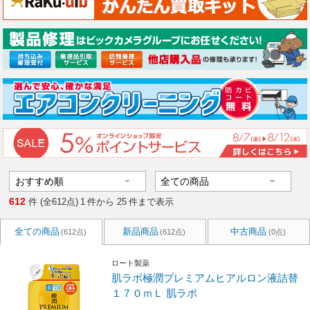
612
件 (全612点)
1
件から
25
件まで表示
全ての商品
新品商品
中古商品
(612点)
(612点)
(0点)
ロート製薬
肌ラボ極潤プレミアムヒアルロン液詰替
１７０ｍＬ 肌ラボ