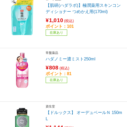
【肌研(ハダラボ)】極潤薬用スキンコン
ディショナー つめかえ用(170ml)
¥1,010
(税込)
ポイント：101
在庫あり
常盤薬品
ハダノミー濃ミスト250ml
¥808
(税込)
ポイント：81
在庫あり
資生堂
【ドルックス】 オーデュベールＮ 150m
L