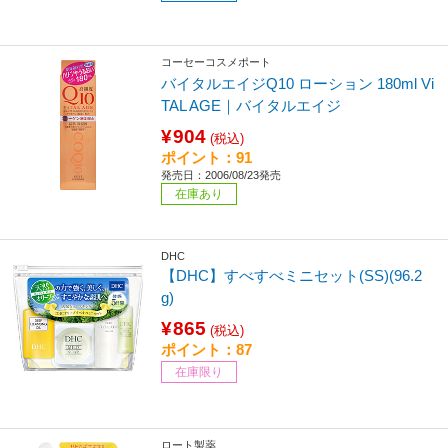
コーセーコスメポート
バイタルエイジQ10 ローション 180ml Vi
TAL AGE｜バイタルエイジ
¥904
(税込)
ポイント：91
発売日：2006/08/23発売
在庫あり
DHC
【DHC】すべすべミニセット(SS)(96.2
g)
¥865
(税込)
ポイント：87
在庫限り
ロート製薬