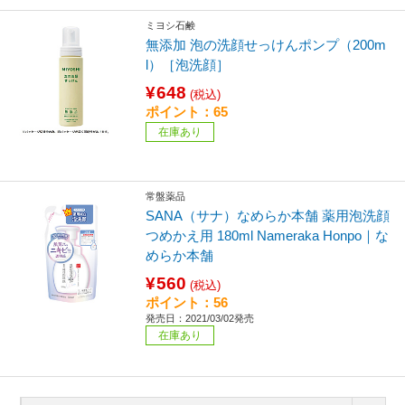
ミヨシ石鹸
無添加 泡の洗顔せっけんポンプ（200m
l）［泡洗顔］
¥648
(税込)
ポイント：65
在庫あり
常盤薬品
SANA（サナ）なめらか本舗 薬用泡洗顔
つめかえ用 180ml Nameraka Honpo｜な
めらか本舗
¥560
(税込)
ポイント：56
発売日：2021/03/02発売
在庫あり