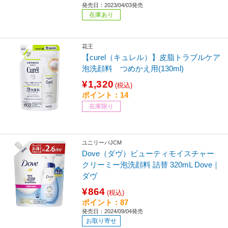
発売日：2023/04/03発売
在庫あり
花王
【curel（キュレル）】皮脂トラブルケア
泡洗顔料 つめかえ用(130ml)
¥1,320
(税込)
ポイント：14
在庫限り
ユニリーバJCM
Dove（ダヴ）ビューティモイスチャー
クリーミー泡洗顔料 詰替 320mL Dove｜
ダヴ
¥864
(税込)
ポイント：87
発売日：2024/09/04発売
お取り寄せ