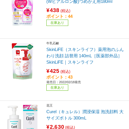
(Wヒアルロン酸)つめかえ用180ml
¥438
(税込)
ポイント：44
在庫あり
牛乳石鹸
SkinLiFE（スキンライフ）薬用泡のふん
わり洗顔 詰替用 140mL［医薬部外品］
SkinLiFE｜スキンライフ
¥425
(税込)
ポイント：43
発売日：2022/02/18発売
在庫あり
花王
Curel（キュレル）潤浸保湿 泡洗顔料 大
サイズボトル 300mL
¥2,630
(税込)