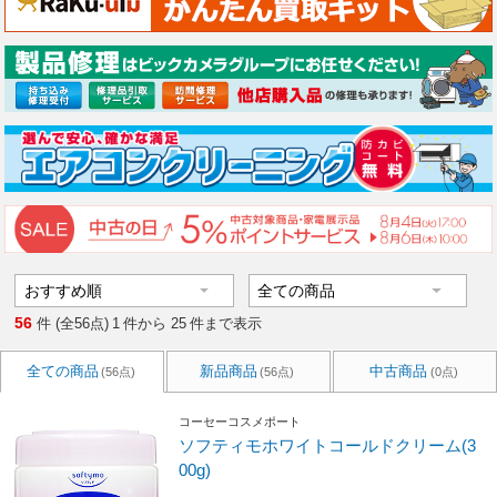
56
件 (全56点)
1
件から
25
件まで表示
全ての商品
新品商品
中古商品
(56点)
(56点)
(0点)
コーセーコスメポート
ソフティモホワイトコールドクリーム(3
00g)