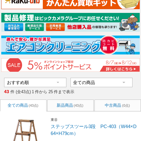
43
件 (全43点)
1
件から
25
件まで表示
全ての商品
新品商品
中古商品
(43点)
(43点)
(0点)
東谷
ステップスツール3段 PC-403（W44×D
64×H79cm）