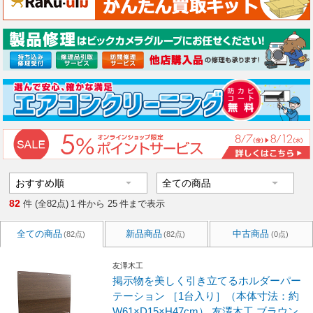
82
件 (全82点)
1
件から
25
件まで表示
全ての商品
新品商品
中古商品
(82点)
(82点)
(0点)
友澤木工
掲示物を美しく引き立てるホルダーパー
テーション ［1台入り］（本体寸法：約
W61×D15×H47cm） 友澤木工 ブラウン