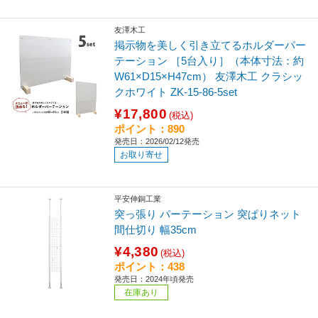
友澤木工
掲示物を美しく引き立てるホルダーパー
テーション ［5台入り］（本体寸法：約
W61×D15×H47cm） 友澤木工 クラシッ
クホワイト ZK-15-86-5set
¥17,800
(税込)
ポイント：890
発売日：2026/02/12発売
お取り寄せ
平安伸銅工業
突っ張り パーテーション 突ぱりネット
間仕切り 幅35cm
¥4,380
(税込)
ポイント：438
発売日：2024年頃発売
在庫あり