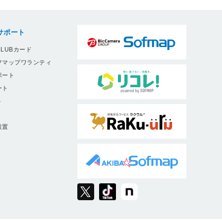
サポート
LUBカード
フマップワランティ
ポート
ート
ト
9
設置