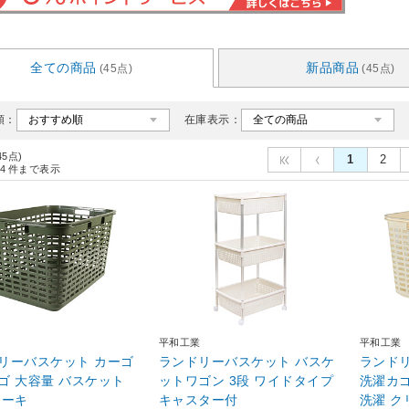
全ての商品
新品商品
(45点)
(45点)
順：
在庫表示：
45点)
1
2
4
件まで表示
平和工業
平和工業
リーバスケット カーゴ
ランドリーバスケット バスケ
ランド
ゴ 大容量 バスケット
ットワゴン 3段 ワイドタイプ
洗濯カゴ
カーキ
キャスター付
洗濯 ク