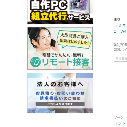
東谷
ラミネ
1（W4
¥4,708
236ポ
限定数
ゾーン
ランド