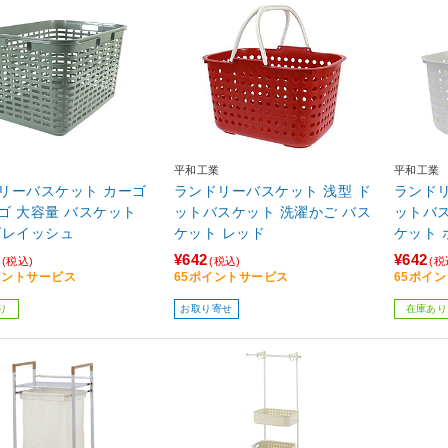
平和工業
平和工業
リーバスケット カーゴ
ランドリーバスケット 浅型 ド
ランドリ
ゴ 大容量 バスケット
ットバスケット 洗濯かご バス
ットバス
グレイッシュ
ケット レッド
ケット 
¥642
¥642
(税込)
(税込)
(税
イントサービス
65ポイントサービス
65ポイ
り
お取り寄せ
在庫あり