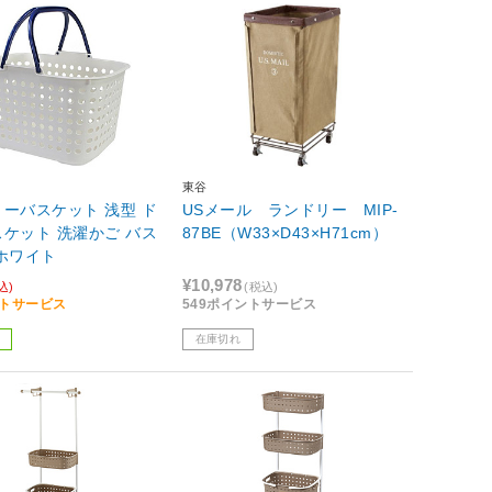
東谷
ーバスケット 浅型 ド
USメール ランドリー MIP-
ケット 洗濯かご バス
87BE（W33×D43×H71cm）
ホワイト
¥10,978
込)
(税込)
ントサービス
549ポイントサービス
在庫切れ