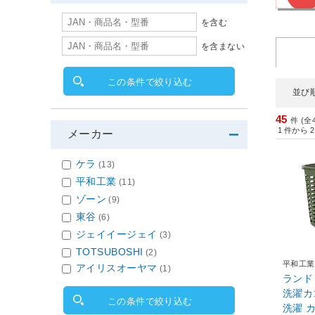
を含む
を含まない
この条件で絞り込む
並び
45
件 (全
1
件から
2
メーカー
ケラ
(13)
平和工業
(11)
ゾーン
(9)
東谷
(6)
ジェイイージェイ
(3)
TOTSUBOSHI
(2)
平和工業
アイリスオーヤマ
(1)
ランド
洗濯カ
この条件で絞り込む
洗濯 