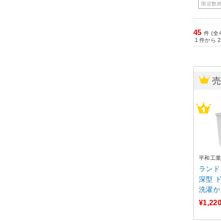
限定数
45
件 (全
1
件から
2
平和工
ランド
深型 
洗濯か
ワイト
¥1,22