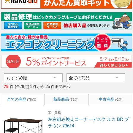
78
件 (全78点)
1
件から
25
件まで表示
全ての商品
新品商品
中古商品
(78点)
(78点)
(0点)
不二貿易
左右組み換えコーナーデスク ルカ BR ブ
ラウン 73614