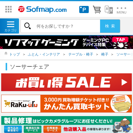
トップ
＞
ふとん・インテリア
＞
テーブル・椅子
＞
椅子
＞
ソーサー
ソーサーチェア