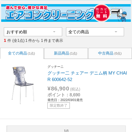
1
件 (全1点)
1
件から
1
件まで表示
全ての商品
新品商品
中古商品
(1点)
(1点)
(0点)
グッチーニ
グッチー二 チェアー デニム柄 MY CHAI
R 600642-52
¥86,900
(税込)
ポイント：8,690
発売日：2022/03/01発売
限定数終了
1/1