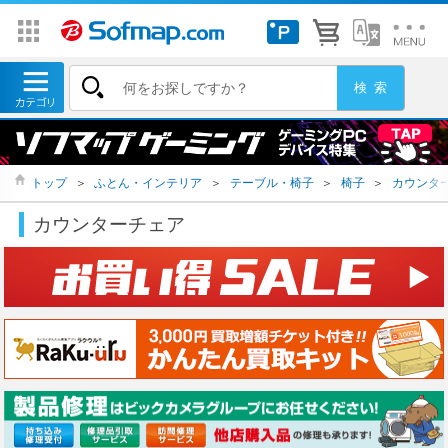
トップ
＞
ふとん・インテリア
＞
テーブル・椅子
＞
椅子
＞
カウンタ
カウンターチェア