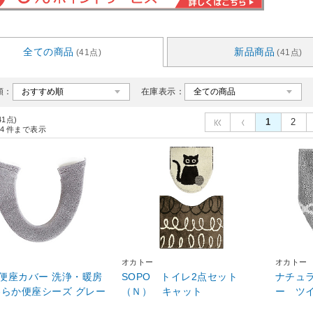
全ての商品
新品商品
(41点)
(41点)
順：
在庫表示：
41点)
1
2
4
件まで表示
オカトー
オカトー
便座カバー 洗浄・暖房
SOPO トイレ2点セット
ナチュ
わらか便座シーズ グレー
（Ｎ） キャット