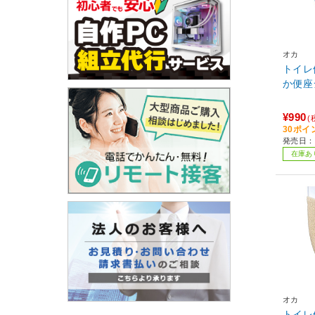
オカ
トイレ
か便座
¥990
(
30ポイ
発売日：2
在庫あ
オカ
トイレ