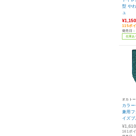
型 や
ュ
¥1,150
115ポ
発売日：2
在庫あ
オカトー
カラー
兼用フタ
イズブ
¥1,610
161ポ