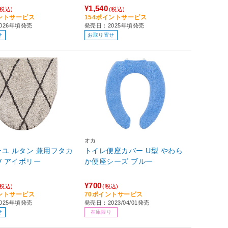
¥1,540
(税込)
(税込)
イントサービス
154ポイントサービス
026年頃発売
発売日：2025年頃発売
せ
お取り寄せ
オカ
ユ ルタン 兼用フタカ
トイレ便座カバー U型 やわら
バー IV アイボリー
か便座シーズ ブルー
¥700
(税込)
(税込)
イントサービス
70ポイントサービス
025年頃発売
発売日：2023/04/01発売
せ
在庫限り