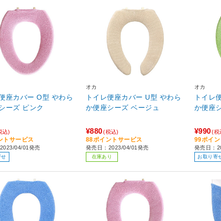
オカ
オカ
便座カバー O型 やわら
トイレ便座カバー U型 やわら
トイレ便
シーズ ピンク
か便座シーズ ベージュ
か便座
¥880
¥990
税込)
(税込)
(税
ントサービス
88ポイントサービス
99ポイ
023/04/01発売
発売日：2023/04/01発売
発売日：20
寄せ
在庫あり
お取り寄