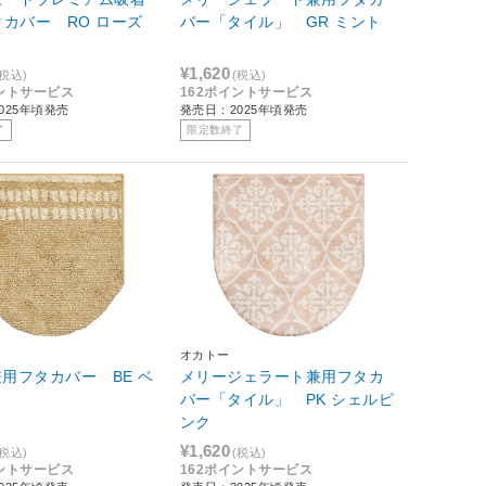
兼用フタカバー RO ローズ
バー「タイル」 GR ミント
¥1,620
(税込)
(税込)
イントサービス
162ポイントサービス
025年頃発売
発売日：2025年頃発売
了
限定数終了
オカトー
o兼用フタカバー BE ベ
メリージェラート兼用フタカ
バー「タイル」 PK シェルピ
ンク
¥1,620
(税込)
(税込)
イントサービス
162ポイントサービス