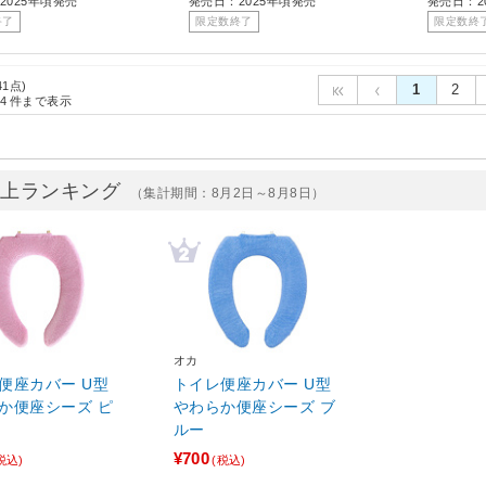
2025年頃発売
発売日：2025年頃発売
発売日：2
終了
限定数終了
限定数終
41点)
1
2
4
件まで表示
売上ランキング
（集計期間：8月2日～8月8日）
オカ
便座カバー U型
トイレ便座カバー U型
か便座シーズ ピ
やわらか便座シーズ ブ
ルー
¥700
税込)
(税込)