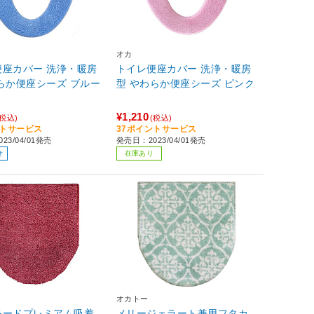
オカ
便座カバー 洗浄・暖房
トイレ便座カバー 洗浄・暖房
らか便座シーズ ブルー
型 やわらか便座シーズ ピンク
¥1,210
(税込)
(税込)
ントサービス
37ポイントサービス
23/04/01発売
発売日：2023/04/01発売
せ
在庫あり
オカトー
モードプレミアム吸着
メリージェラート兼用フタカ