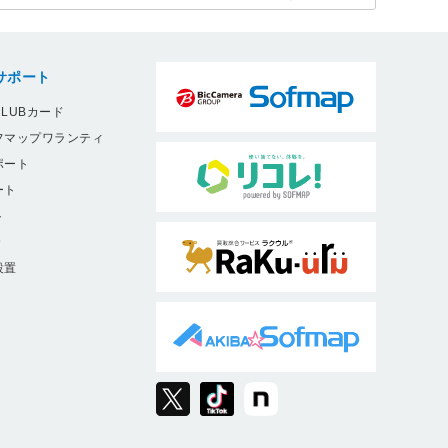
サポート
LUBカード
フマップワランティ
ポート
ート
ト
9
設置