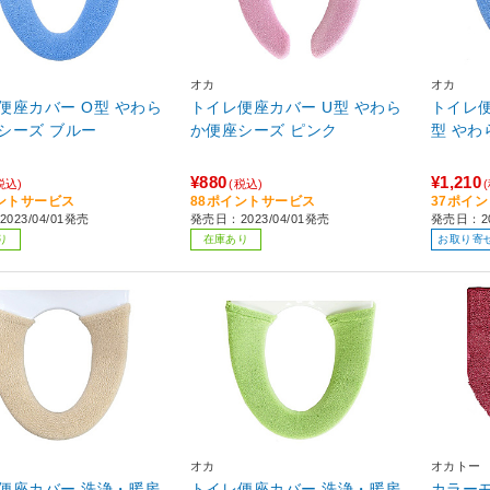
オカ
オカ
便座カバー O型 やわら
トイレ便座カバー U型 やわら
トイレ
シーズ ブルー
か便座シーズ ピンク
型 やわ
¥880
¥1,210
税込)
(税込)
ントサービス
88ポイントサービス
37ポイ
023/04/01発売
発売日：2023/04/01発売
発売日：20
り
在庫あり
お取り寄
オカ
オカトー
便座カバー 洗浄・暖房
トイレ便座カバー 洗浄・暖房
カラー