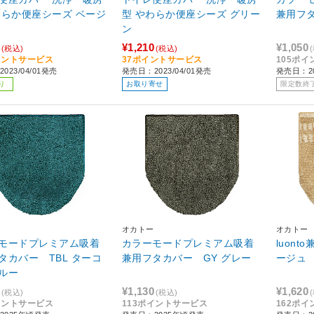
わらか便座シーズ ベージ
型 やわらか便座シーズ グリー
ン
¥1,210
¥1,050
(税込)
(税込)
イントサービス
37ポイントサービス
105ポ
023/04/01発売
発売日：2023/04/01発売
発売日：2
り
お取り寄せ
限定数終
オカトー
オカトー
モードプレミアム吸着
カラーモードプレミアム吸着
luont
カバー TBL ターコ
兼用フタカバー GY グレー
ージュ
ルー
¥1,130
¥1,620
(税込)
(税込)
イントサービス
113ポイントサービス
162ポ