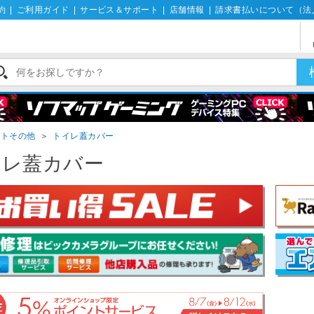
約
|
ご利用ガイド
|
サービス＆サポート
|
店舗情報
|
請求書払いについて（法
ットその他
＞
トイレ蓋カバー
イレ蓋カバー