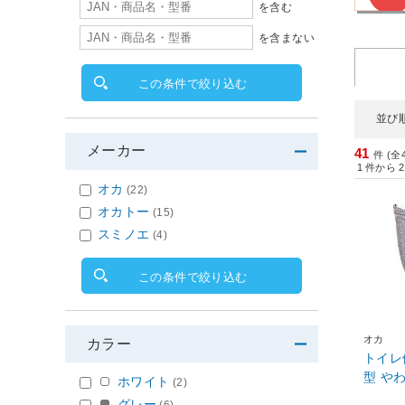
を含む
を含まない
この条件で絞り込む
並び
メーカー
41
件 (全
1
件から
2
オカ
(22)
オカトー
(15)
スミノエ
(4)
この条件で絞り込む
オカ
カラー
トイレ
型 や
ホワイト
(2)
グレー
(6)