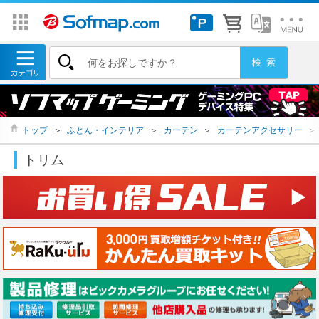
トップ
＞
ふとん・インテリア
＞
カーテン
＞
カーテンアクセサリー
＞
トリム