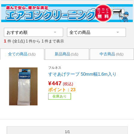
1
件 (全1点)
1
件から
1
件まで表示
全ての商品
新品商品
中古商品
(1点)
(1点)
(0点)
フルネス
すそあげテープ 50mm幅1.6m入り
¥447
(税込)
ポイント：23
在庫あり
1/1