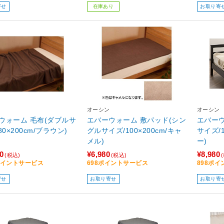
寄せ
在庫あり
お取り寄
オーシン
オーシン
ウォーム 毛布(ダブルサ
エバーウォーム 敷パッド(シン
エバーウ
80×200cm/ブラウン)
グルサイズ/100×200cm/キャ
サイズ/1
メル)
ー)
0
¥6,980
¥8,980
(税込)
(税込)
8ポイントサービス
698ポイントサービス
898ポ
寄せ
お取り寄せ
お取り寄