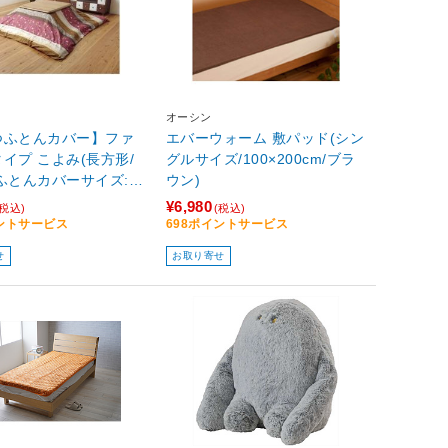
オーシン
つふとんカバー】ファ
エバーウォーム 敷パッド(シン
イプ こよみ(長方形/
グルサイズ/100×200cm/ブラ
ふとんカバーサイズ:21
ウン)
m) 5097389 ローズ
¥6,980
(税込)
(税込)
板サイズ：約90×135
イントサービス
698ポイントサービス
長方形］
せ
お取り寄せ