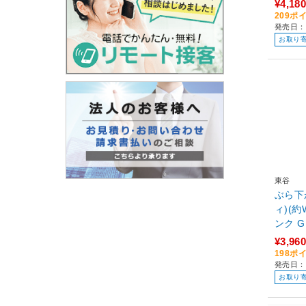
¥4,180
209ポ
発売日：
お取り
東谷
ぶら下
ィ)(約W
ンク G
¥3,960
198ポ
発売日：
お取り