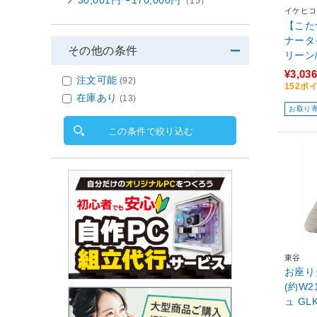
30,001円〜170,000円
（15）
イケヒコ
【こた
ナータ
その他の条件
リーン
215×2
¥3,036
注文可能
(92)
152ポ
在庫あり
(13)
お取り
この条件で絞り込む
東谷
お座り
(約W21×
ュ GLK