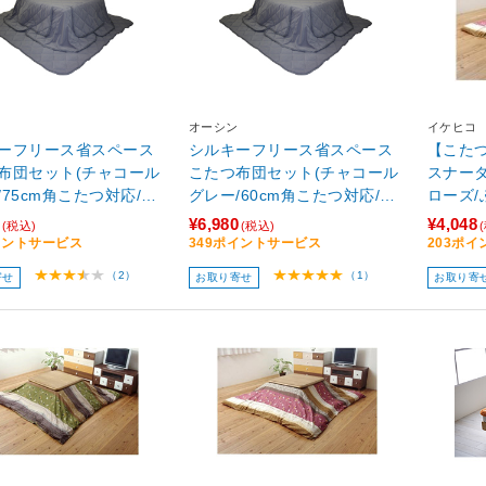
オーシン
イケヒコ
ーフリース省スペース
シルキーフリース省スペース
【こた
布団セット(チャコール
こたつ布団セット(チャコール
スナータ
/75cm角こたつ対応/敷
グレー/60cm角こたつ対応/敷
ローズ/
イズ：150cm角)
布団サイズ：150cm角)
5×295c
¥6,980
¥4,048
(税込)
(税込)
［対応天
イントサービス
349ポイントサービス
203ポ
cm /
（2）
（1）
寄せ
お取り寄せ
お取り寄