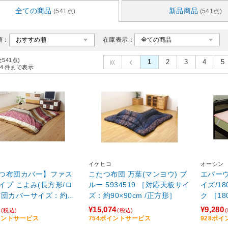
全ての商品
新品商品
(541点)
(541点)
順：
在庫表示：
全541点)
1
2
3
4
5
4
件まで表示
イケヒコ
オーシン
つ布団カバー】ファス
こたつ布団 万葉(マンヨウ) ブ
エバーウ
イプ こよみ(長方形/ロ
ルー 5934519 ［対応天板サイ
イズ/180
布団カバーサイズ：約21
ズ：約90×90cm /正方形］
ク ［1
cm)
¥15,074
¥9,280
(税込)
(税込)
イントサービス
754ポイントサービス
928ポ