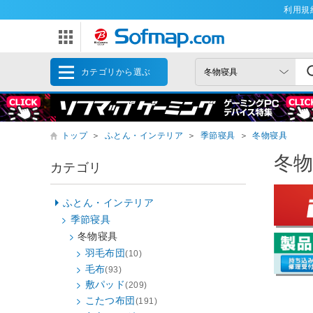
利用規
カテゴリから選ぶ
トップ
＞
ふとん・インテリア
＞
季節寝具
＞
冬物寝具
冬
カテゴリ
ふとん・インテリア
季節寝具
冬物寝具
羽毛布団
(10)
毛布
(93)
敷パッド
(209)
こたつ布団
(191)