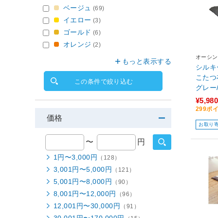
ベージュ
(69)
イエロー
(3)
ゴールド
(6)
オレンジ
(2)
オーシン
もっと表示する
シルキ
こたつ
この条件で絞り込む
グレー
布団サ
¥5,980
299ポ
価格
お取り
〜
円
1円〜3,000円
（128）
3,001円〜5,000円
（121）
5,001円〜8,000円
（90）
8,001円〜12,000円
（96）
12,001円〜30,000円
（91）