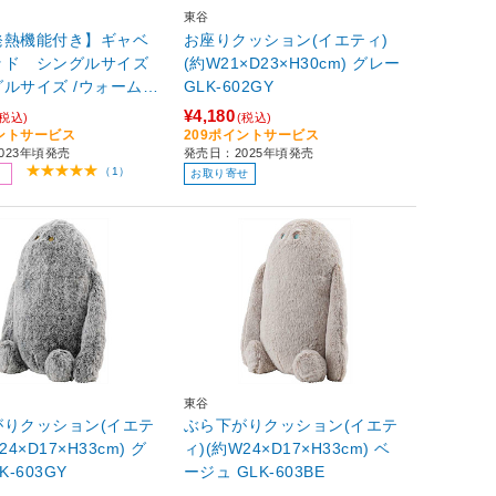
東谷
発熱機能付き】ギャベ
お座りクッション(イエティ)
ッド シングルサイズ
(約W21×D23×H30cm) グレー
ルサイズ /ウォーム敷
GLK-602GY
］
¥4,180
(税込)
(税込)
イントサービス
209ポイントサービス
023年頃発売
発売日：2025年頃発売
（1）
お取り寄せ
東谷
がりクッション(イエテ
ぶら下がりクッション(イエテ
4×D17×H33cm) グ
ィ)(約W24×D17×H33cm) ベ
K-603GY
ージュ GLK-603BE