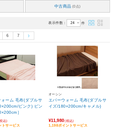
中古商品
(0点)
表示件数：
件
6
7
オーシン
ォーム 毛布(ダブルサ
エバーウォーム 毛布(ダブルサ
×200cm/ピンク) ピン
イズ/180×200cm/キャメル)
80×200cm］
¥11,980
(税込)
(税込)
イントサービス
1,198ポイントサービス