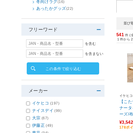
冬向けラグ
(16)
あったかグッズ
(22)
並び
フリーワード
541
件 (
1
件から
2
を含む
を含まない
この条件で絞り込む
メーカー
イケヒコ
【こた
イケヒコ
(197)
ナータ
ナイスデイ
(99)
ーズ/
大宗
(67)
5×255
¥3,542
伊藤正
(49)
178ポ
東谷