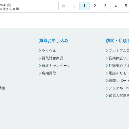
全541点)
1
2
3
4
5
4
件まで表示
売上ランキング
（集計期間：7月30日～8月5日）
コ
ー ハーフケット
ダー柄/ベージュ/
40cm） ［100
］
税込)