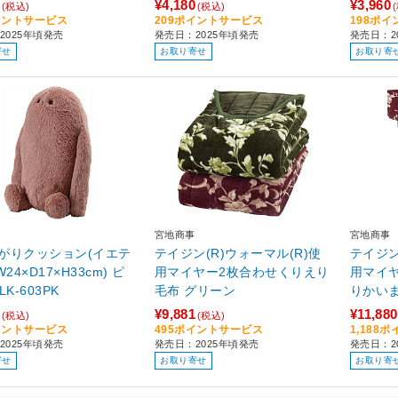
¥4,180
¥3,960
(税込)
(税込)
イントサービス
209ポイントサービス
198ポ
2025年頃発売
発売日：2025年頃発売
発売日：2
寄せ
お取り寄せ
お取り寄
宮地商事
宮地商事
がりクッション(イエテ
テイジン(R)ウォーマル(R)使
テイジン
24×D17×H33cm) ピ
用マイヤー2枚合わせくりえり
用マイヤ
LK-603PK
毛布 グリーン
りかい
¥9,881
¥11,880
(税込)
(税込)
イントサービス
495ポイントサービス
1,188
2025年頃発売
発売日：2025年頃発売
発売日：2
寄せ
お取り寄せ
お取り寄