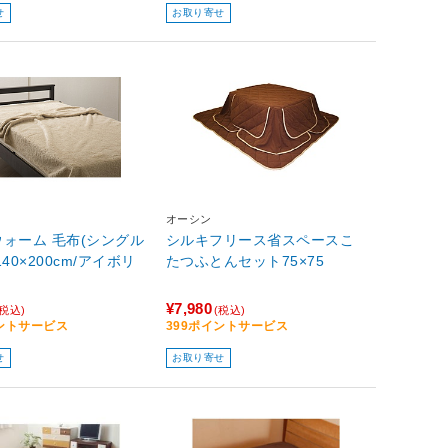
せ
お取り寄せ
オーシン
ォーム 毛布(シングル
シルキフリース省スペースこ
40×200cm/アイボリ
たつふとんセット75×75
¥7,980
(税込)
(税込)
イントサービス
399ポイントサービス
せ
お取り寄せ