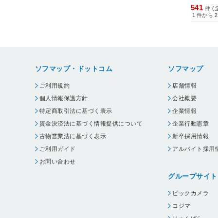
541
件 (
1
件から
2
イケヒ
ポーリ
（ボー
約100×1
×140
¥780
(