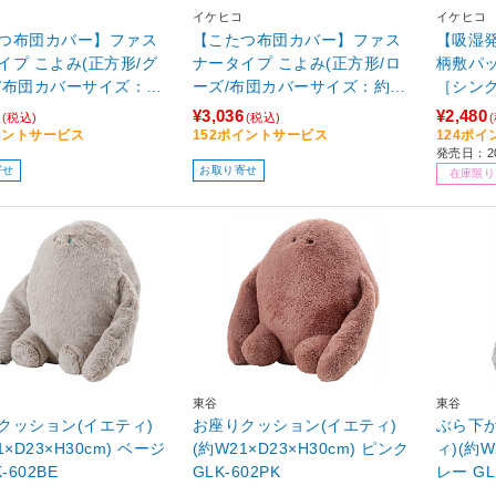
イケヒコ
イケヒコ
つ布団カバー】ファス
【こたつ布団カバー】ファス
【吸湿
イプ こよみ(正方形/グ
ナータイプ こよみ(正方形/ロ
柄敷パ
/布団カバーサイズ：約
ーズ/布団カバーサイズ：約21
［シング
15cm)
5×215cm)
パッド
¥3,036
¥2,480
(税込)
(税込)
イントサービス
152ポイントサービス
124ポ
発売日：2
寄せ
お取り寄せ
在庫限り
東谷
東谷
クッション(イエティ)
お座りクッション(イエティ)
ぶら下
D23×H30cm) ベージ
(約W21×D23×H30cm) ピンク
ィ)(約W2
-602BE
GLK-602PK
レー GL