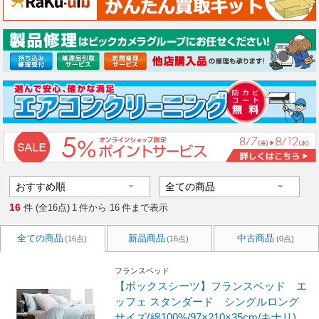
16
件 (全16点)
1
件から
16
件まで表示
全ての商品
新品商品
中古商品
(16点)
(16点)
(0点)
フランスベッド
【ボックスシーツ】フランスベッド エ
ッフェ スタンダード シングルロング
サイズ(綿100%/97×210×35cm/キナリ)