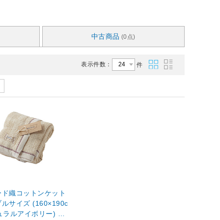
中古商品
(0点)
表示件数：
件
ード織コットンケット
サイズ (160×190c
ュラルアイボリー) ナ