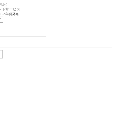
ボリー ［160×1
(税込)
イントサービス
022年頃発売
了