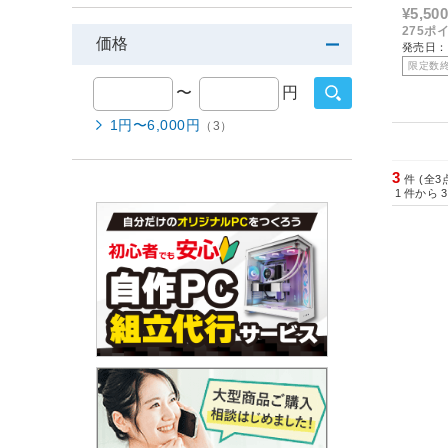
ー ［
¥5,500
275ポ
価格
発売日：
限定数
〜
円
1円〜6,000円
（3）
3
件 (全3
1
件から
3