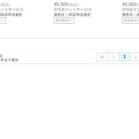
160×190］
ー
チュラルアイ
¥5,500
¥5,500
(税込)
(税込)
90］
イントサービス
275ポイントサービス
275ポ
2022年頃発売
発売日：2022年頃発売
発売日：2
終了
限定数終了
限定数終
点)
1
件まで表示