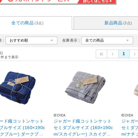
全ての商品
新品商品
(3点)
(3点)
順：
在庫表示：
点)
1
件まで表示
IEOIEA
IEOIEA
ード織コットンケット
ジャガード織コットンケット
ジャガ
ルサイズ (160×190c
セミダブルサイズ (160×190c
セミダブル
ルー) ダークブル
m/スカイグレー) スカイグレ
m/ナチ