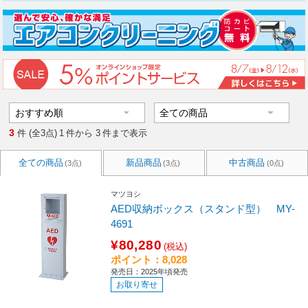
3
件 (全3点)
1
件から
3
件まで表示
全ての商品
新品商品
中古商品
(3点)
(3点)
(0点)
マツヨシ
AED収納ボックス（スタンド型） MY-
4691
¥80,280
(税込)
ポイント：8,028
発売日：2025年頃発売
お取り寄せ