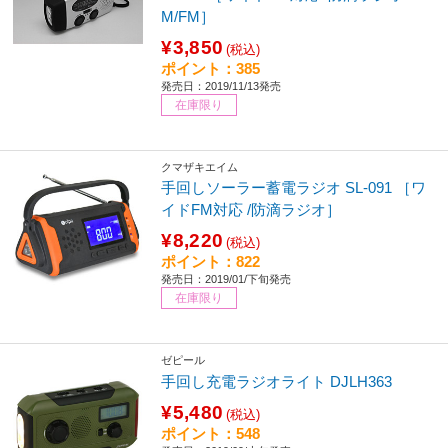
M/FM］
¥3,850
(税込)
ポイント：385
発売日：2019/11/13発売
在庫限り
クマザキエイム
手回しソーラー蓄電ラジオ SL-091 ［ワ
イドFM対応 /防滴ラジオ］
¥8,220
(税込)
ポイント：822
発売日：2019/01/下旬発売
在庫限り
ゼピール
手回し充電ラジオライト DJLH363
¥5,480
(税込)
ポイント：548