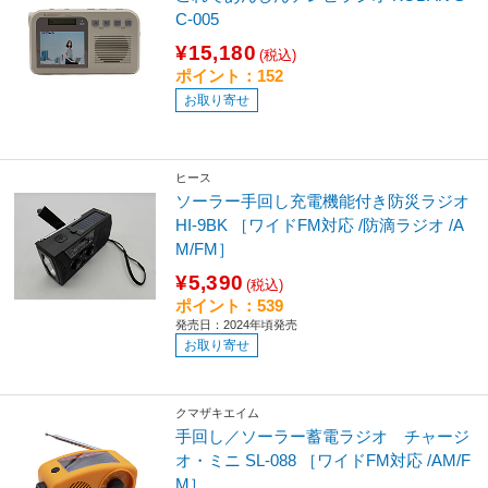
C-005
¥15,180
(税込)
ポイント：152
お取り寄せ
ヒース
ソーラー手回し充電機能付き防災ラジオ
HI-9BK ［ワイドFM対応 /防滴ラジオ /A
M/FM］
¥5,390
(税込)
ポイント：539
発売日：2024年頃発売
お取り寄せ
クマザキエイム
手回し／ソーラー蓄電ラジオ チャージ
オ・ミニ SL-088 ［ワイドFM対応 /AM/F
M］