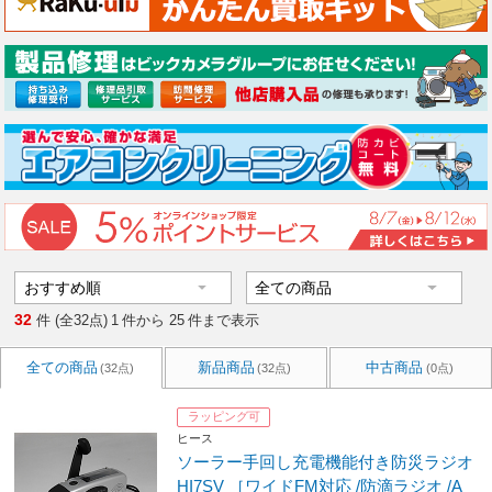
32
件 (全32点)
1
件から
25
件まで表示
全ての商品
新品商品
中古商品
(32点)
(32点)
(0点)
ラッピング可
ヒース
ソーラー手回し充電機能付き防災ラジオ
HI7SV ［ワイドFM対応 /防滴ラジオ /A