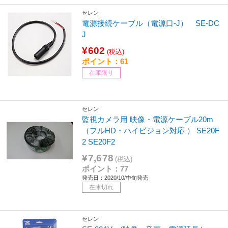
セレン
電源接続ケーブル（電源口-J） SE-DC
J
¥602
(税込)
ポイント：61
在庫限り
セレン
監視カメラ用 映像・電源ケーブル20m
（フルHD・ハイビジョン対応 ） SE20F
2 SE20F2
¥7,678
(税込)
ポイント：77
発売日：2020/10/中旬発売
在庫切れ
セレン