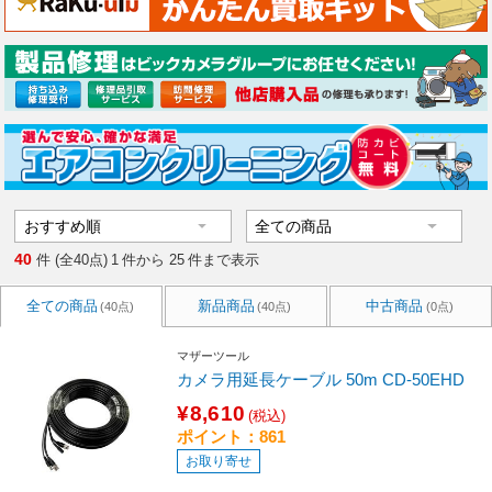
40
件 (全40点)
1
件から
25
件まで表示
全ての商品
新品商品
中古商品
(40点)
(40点)
(0点)
マザーツール
カメラ用延長ケーブル 50m CD-50EHD
¥8,610
(税込)
ポイント：861
お取り寄せ