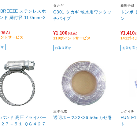
タカギ
新輝合成
6 BREEZE ステンレスホ
G301 タカギ 散水用ワンタッ
トンボ 
ド 締付径 11.0mm~2
チパイプ
ン
m
¥1,100
¥1,410
(税込)
(税込)
イントサービス
110ポイントサービス
141ポ
寄せ
お取り寄せ
お取り寄
三洋化成
カクイチ
 バンド 高圧ドライバー
透明ホース22×26 50mカセ巻
FUN F
径２７－５１ ＱＧ４２７
ト