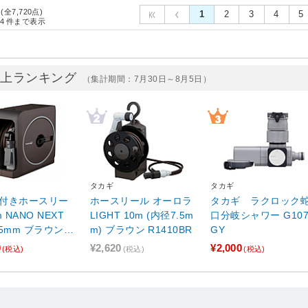
 (全7,720点)
1
2
3
4
5
4
件まで表示
売上ランキング
（集計期間：7月30日～8月5日）
タカギ
タカギ
付きホースリー
ホースリール オーロラ
タカギ ラクロック
m NANO NEXT
LIGHT 10m (内径7.5m
口分岐シャワー G1074
 ブラウン R
m) ブラウン R1410BR
GY
5BR
0
¥2,620
¥2,000
(税込)
(税込)
(税込)