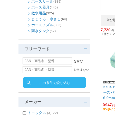
ホースリール
(389)
ホース器具
(440)
散水用品
(325)
じょうろ・水さし
(69)
並び
ホースノズル
(363)
7,720
雨水タンク
件
(57)
1
件から
2
フリーワード
を含む
を含まない
BREEZE
この条件で絞り込む
3704
ースバン
6.0m
メーカー
¥947
(
95ポイ
トヨックス
(3,122)