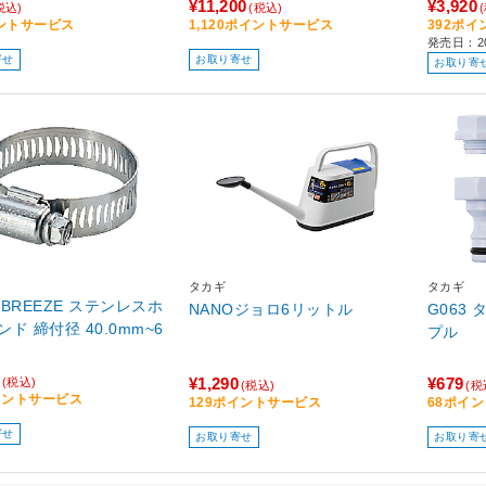
¥11,200
¥3,920
税込)
(税込)
ントサービス
1,120ポイントサービス
392ポ
発売日：2
寄せ
お取り寄せ
お取り寄
タカギ
タカギ
2 BREEZE ステンレスホ
NANOジョロ6リットル
G063
ド 締付径 40.0mm~6
プル
m
¥1,290
¥679
(税込)
(税込)
(税
イントサービス
129ポイントサービス
68ポイ
寄せ
お取り寄せ
お取り寄