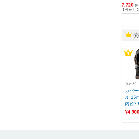
7,720
件
1
件から
2
タカギ
カバー
ル 15
内径7.5mm
M121
¥4,90