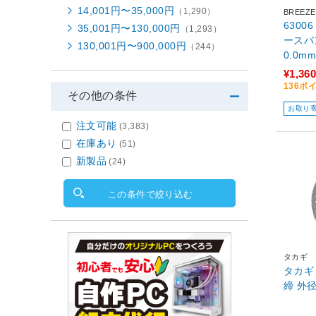
14,001円〜35,000円
（1,290）
BREEZE
6300
35,001円〜130,000円
（1,293）
ースバン
130,001円〜900,000円
（244）
0.0m
¥1,360
136ポ
その他の条件
お取り
注文可能
(3,383)
在庫あり
(51)
新製品
(24)
この条件で絞り込む
タカギ
タカギ
締 外