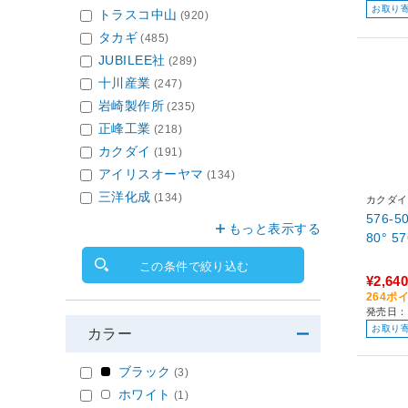
お取り
トラスコ中山
(920)
タカギ
(485)
JUBILEE社
(289)
十川産業
(247)
岩崎製作所
(235)
正峰工業
(218)
カクダイ
(191)
アイリスオーヤマ
(134)
三洋化成
(134)
カクダイ
576-
もっと表示する
80°
この条件で絞り込む
¥2,640
264ポ
発売日：
お取り
カラー
ブラック
(3)
ホワイト
(1)