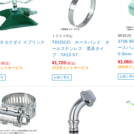
BREEZE
トラスコ中山
3706 
030 カクダイ スプリンク
TRUSCO ホースバンド オ
ースバン
ールステンレス 普及タイ
0.0mm
プ TA13-57
¥1,060
¥1,720
(税込)
(税込)
106ポ
イントサービス
172ポイントサービス
お取り寄
寄せ
お取り寄せ