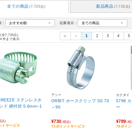
全ての商品
新品商品
(7,720点)
(7,720点)
順：
在庫表示：
 (全7,720点)
1
2
3
4
5
4
件まで表示
アソー
カクダイ
 BREEZE ステンレスホ
ORBIT ホースクリップ SS 70
5798
ド 締付径 5.6mm~1
～90
ー
m
¥730
¥789
税込)
(税込)
(税
ントサービス
73ポイントサービス
79ポイ