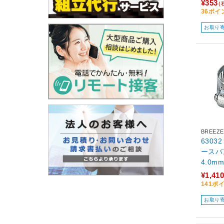
¥353
(
36ポイ
お取り
BREEZE
6303
ースバン
4.0m
¥1,410
141ポ
お取り