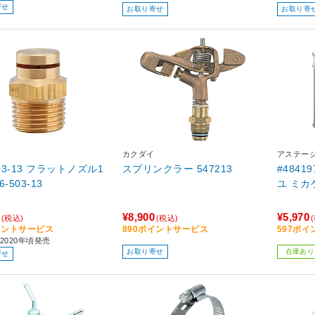
寄せ
お取り寄せ
お取り寄
カクダイ
アステー
503-13 フラットノズル1
スプリンクラー 547213
#484
 576-503-13
ユ ミカ
¥8,900
¥5,970
(税込)
(税込)
イントサービス
890ポイントサービス
597ポ
2020年頃発売
お取り寄せ
在庫あり
寄せ