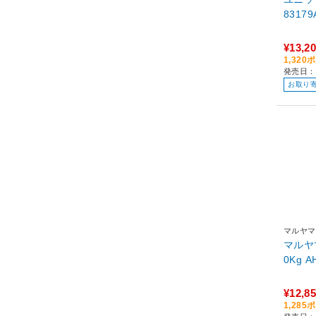
83179
¥13,2
1,32
発売日：
お取り
マルヤマ
マルヤ
0K
¥12,8
1,28