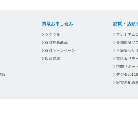
買取お申し込み
訪問・店頭
ラクウル
プレミアムC
買取対象商品
長期保証ソ
買取キャンペーン
月額安心サ
店頭買取
電話＆リモ
訪問サポー
情報
デジタル11
家電の配送
ウェア エーワン