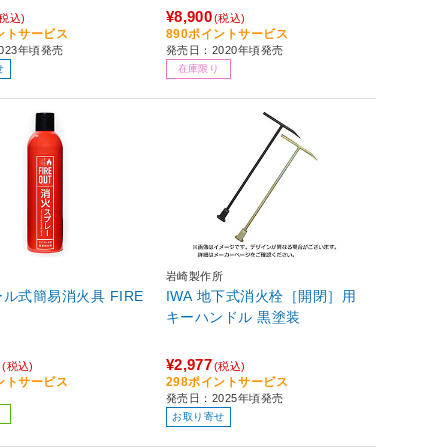
¥8,900
(税込)
(税込)
イントサービス
890ポイントサービス
023年頃発売
発売日：2020年頃発売
せ
在庫限り
岩崎製作所
式簡易消火具 FIRE
IWA 地下式消火栓［開閉］用
キーハンドル 黒塗装
0
¥2,977
(税込)
(税込)
イントサービス
298ポイントサービス
発売日：2025年頃発売
お取り寄せ