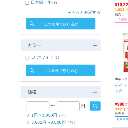
日本緑十字
(8)
¥10,3
1,03
もっと表示する
発売日：
在庫限
この条件で絞り込む
カラー
ホワイト
(1)
この条件で絞り込む
ボネック
ボネッ
ック
価格
¥990
(
〜
円
99ポイ
発売日：
1円〜3,000円
（44）
お取り
3,001円〜8,000円
（46）