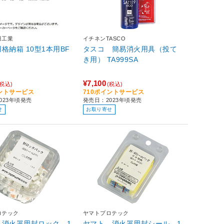
田工業
イチネンTASCO
格納箱 10型1本用BF
タスコ 簡易消火用具（投て
き用） TA999SA
¥7,100
(税込)
(税込)
イントサービス
710ポイントサービス
023年頃発売
発売日：2023年頃発売
せ
お取り寄せ
ロテック
ヤマトプロテック
 消火器用封ロック 1
ヤマト 消火器用封シール 1