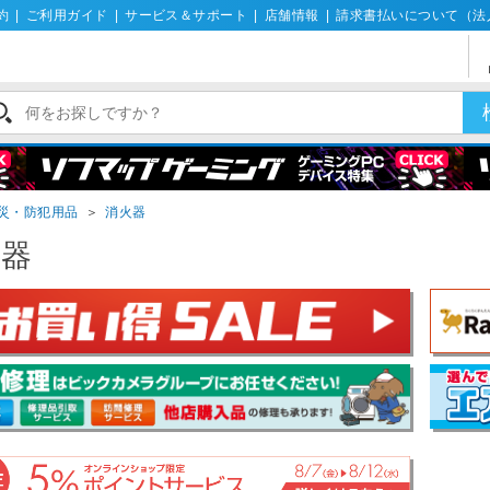
約
|
ご利用ガイド
|
サービス＆サポート
|
店舗情報
|
請求書払いについて（法
災・防犯用品
＞
消火器
火器