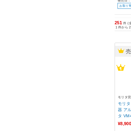
発売日：
お取り
251
件 (
1
件から
2
モリタ
モリタ
器 ア
タ V
¥8,90