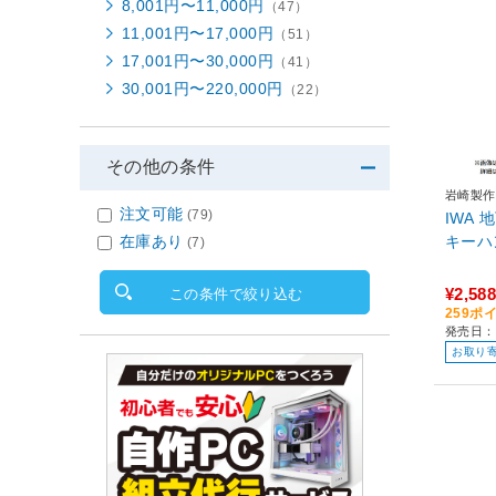
8,001円〜11,000円
（47）
11,001円〜17,000円
（51）
17,001円〜30,000円
（41）
30,001円〜220,000円
（22）
その他の条件
岩崎製作
注文可能
(79)
IWA
在庫あり
キーハ
(7)
¥2,588
この条件で絞り込む
259ポ
発売日：
お取り