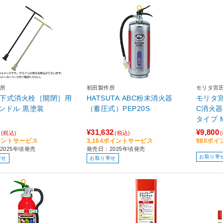
所
初田製作所
モリタ宮
 地下式消火栓［開閉］用
HATSUTA ABC粉末消火器
モリタ宮
ンドル 黒塗装
（蓄圧式）PEP20S
C消火器
¥31,632
¥9,800
(税込)
(税込)
イントサービス
3,164ポイントサービス
980ポ
2025年頃発売
発売日：2025年頃発売
お取り寄
寄せ
お取り寄せ