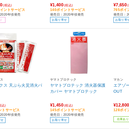
20
¥1,400
¥7,650
(税込)
(税込)
2ポイントサービス
140ポイントサービス
765ポ
2020年頃発売
発売日：2020年頃発売
発売日：2
り
お取り寄せ
お取り寄
ス
ヤマトプロテック
マカン
クス 天ぷら火災消火パ
ヤマトプロテック 消火器保護
エアゾール
カバー ヤマトプロテック
OUT
¥1,450
¥12,80
税込)
(税込)
ントサービス
145ポイントサービス
128ポ
2020年頃発売
発売日：2020年頃発売
在庫あり
寄せ
お取り寄せ