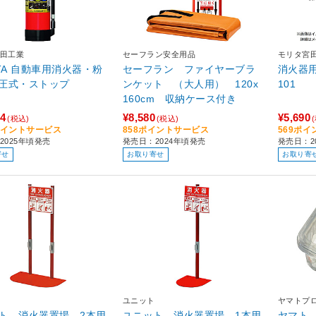
田工業
セーフラン安全用品
モリタ宮
ITA 自動車用消火器・粉
セーフラン ファイヤーブラ
消火器用
圧式・ストップ
ンケット （大人用） 120x
101
160cm 収納ケース付き
64
¥8,580
¥5,690
(税込)
(税込)
7ポイントサービス
858ポイントサービス
569ポ
2025年頃発売
発売日：2024年頃発売
発売日：2
寄せ
お取り寄せ
お取り寄
ユニット
ヤマトプ
ト 消火器置場 2本用
ユニット 消火器置場 1本用
ヤマト