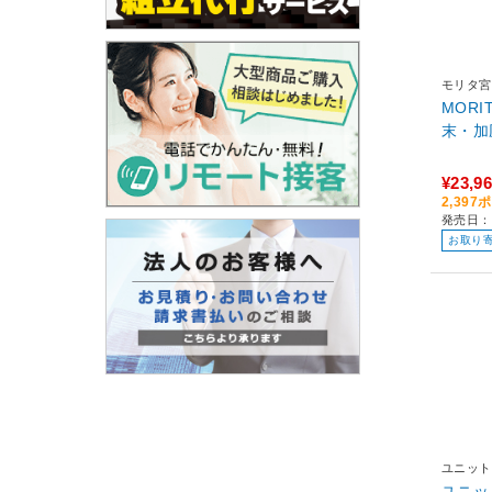
モリタ宮
MOR
末・加
¥23,9
2,39
発売日：
お取り
ユニット
ユニッ