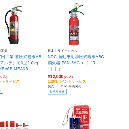
田工業
日本ドライケミカル
田工業 蓄圧式粉末AB
NDC 自動車用加圧式粉末ABC
アルテシモ6型2.0kg
消火器 PAN-3AG（［［R
タイプ MEA6B MEA6B
1］］）
¥12,030
(税込)
(税込)
イントサービス
1,203ポイントサービス
発売日：2025年頃発売
せ
お取り寄せ