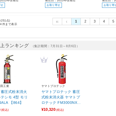
2023年頃発売
発売日：2023年頃発売
発売日：2
寄せ
お取り寄せ
お取り寄
全251点)
1
2
3
4
5
4
件まで表示
売上ランキング
（集計期間：7月31日～8月6日）
宮田工業
ヤマトプロテック
 蓄圧式粉末消火
ヤマトプロテック 蓄圧
ルテシモ 4型 モリ
式粉末消火器 ヤマトプ
M4ALA 【864】
ロテック FM3000NX
【864】
0
¥10,320
(税込)
(税込)