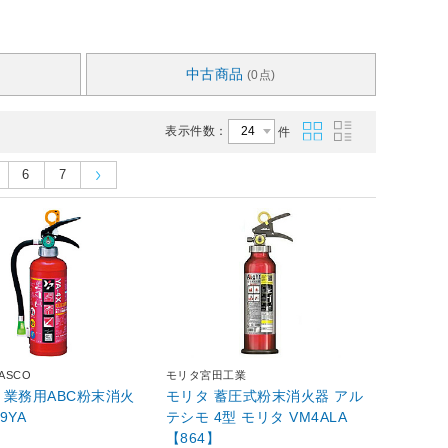
中古商品
(0点)
表示件数：
件
6
7
ASCO
モリタ宮田工業
業務用ABC粉末消火
モリタ 蓄圧式粉末消火器 アル
99YA
テシモ 4型 モリタ VM4ALA
【864】