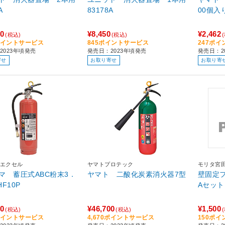
A
83178A
00
¥8,450
¥2,462
(税込)
(税込)
0ポイントサービス
845ポイントサービス
247ポ
2023年頃発売
発売日：2023年頃発売
発売日：2
寄せ
お取り寄せ
お取り寄
エクセル
ヤマトプロテック
モリタ宮
マ 蓄圧式ABC粉末3．
ヤマト 二酸化炭素消火器7型
壁固定フ
g AHF10P
Aセット
50
¥46,700
¥1,500
(税込)
(税込)
5ポイントサービス
4,670ポイントサービス
150ポ