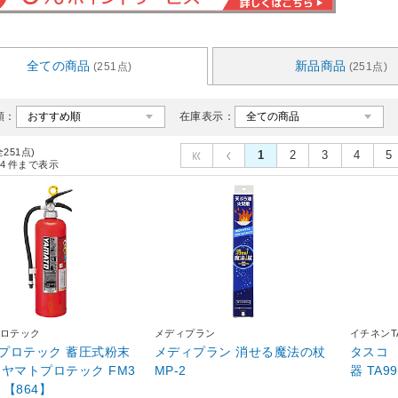
全ての商品
新品商品
(251点)
(251点)
順：
在庫表示：
全251点)
1
2
3
4
5
4
件まで表示
ロテック
メディプラン
イチネンT
プロテック 蓄圧式粉末
メディプラン 消せる魔法の杖
タスコ 
ヤマトプロテック FM3
MP-2
器 TA9
X 【864】