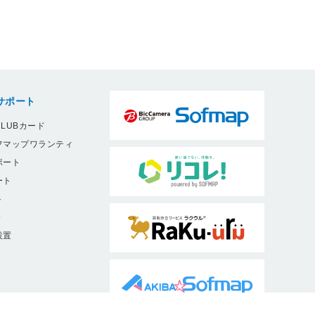
サポート
LUBカード
フマップワランティ
ポート
ート
ト
9
設置