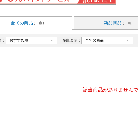
全ての商品
新品商品
( - 点)
( - 点)
順：
在庫表示：
該当商品がありません