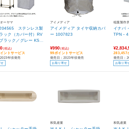
オーヤマ
アイメディア
稲葉製作
 204565 ステンレス製
アイメディア タイヤ収納カバ
イナバ 
ラック（カバー付）RV
ー 1007823
ラック／グレー KSL7
60
¥990
¥2,834,
(税込)
(税込)
6ポイントサービス
99ポイントサービス
283,4
2023年頃発売
発売日：2023年頃発売
発売日：2
寄せ
お取り寄せ
お取り寄
和気産業
和気産業
ＫＩ シャッター手掛
ＷＡＫＩ シャッター手掛
ＷＡＫ