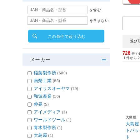
を含む
を含まない
この条件で絞り込む
並び
728
件 (
1
件から
2
メーカー
稲葉製作所
(600)
南榮工業
(88)
アイリスオーヤマ
(19)
和気産業
(10)
伸晃
(5)
アイメディア
(3)
大島屋
ワールドツール
(1)
大島屋
青木製作所
(1)
トパッ
大島屋
(1)
ト