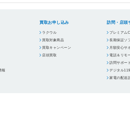
買取お申し込み
訪問・店頭
ラクウル
プレミアムC
買取対象商品
長期保証ソ
買取キャンペーン
月額安心サ
店頭買取
電話＆リモ
訪問サポー
情報
デジタル11
家電の配送
ウェア エーワン