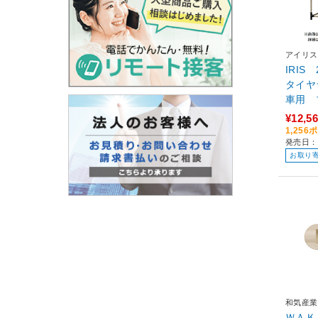
アイリス
IRIS
タイヤ
車用 ブ
10C
¥12,5
1,25
発売日：
お取り
和気産業
ＷＡ