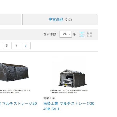
中古商品
(0点)
表示件数：
件
6
7
南榮工業
 マルチストレージ30
南榮工業 マルチストレージ30
40B SVU