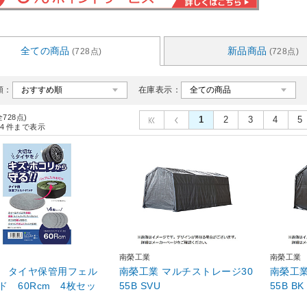
全ての商品
新品商品
(728点)
(728点)
順：
在庫表示：
全728点)
1
2
3
4
5
4
件まで表示
南榮工業
南榮工業
 タイヤ保管用フェル
南榮工業 マルチストレージ30
南榮工業
ド 60Rcm 4枚セッ
55B SVU
55B BK