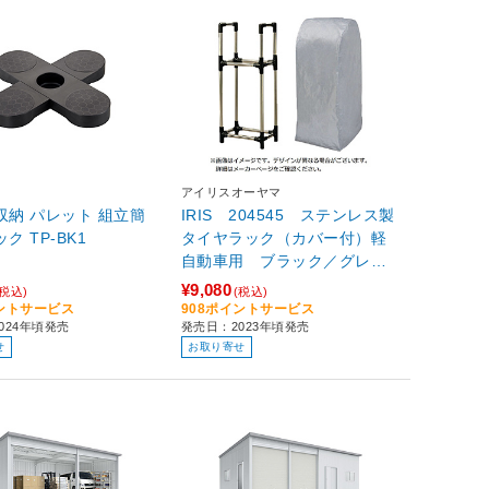
アイリスオーヤマ
収納 パレット 組立簡
IRIS 204545 ステンレス製
ラック TP-BK1
タイヤラック（カバー付）軽
自動車用 ブラック／グレー
KSL450C
¥9,080
(税込)
(税込)
イントサービス
908ポイントサービス
024年頃発売
発売日：2023年頃発売
せ
お取り寄せ