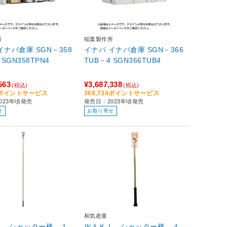
所
稲葉製作所
イナバ倉庫 SGN－358
イナバ イナバ倉庫 SGN－366
TPN－4 SGN358TPN4
TUB－4 SGN366TUB4
563
¥3,687,338
(税込)
(税込)
57ポイントサービス
368,734ポイントサービス
023年頃発売
発売日：2023年頃発売
せ
お取り寄せ
和気産業
Ｉ シャッター棒 １
ＷＡＫＩ シャッター棒 ４