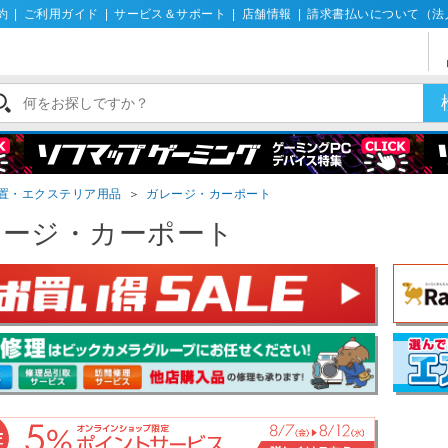
約
|
ご利用ガイド
|
サービス＆サポート
|
店舗情報
|
請求書払いについて（法
置・エクステリア用品
＞
ガレージ・カーポート
レージ・カーポート