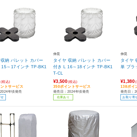
伸晃
伸晃
 収納 パレット カバー
タイヤ 収納 パレット カバー
タイヤ 
5～17インチ TP-BK1
付き L 16～18インチ TP-BK1
単 ブ
T-CL
¥3,500
¥1,380
(税込)
(税込)
イントサービス
350ポイントサービス
138ポ
2024年頃発売
発売日：2024年頃発売
発売日：2
寄せ
在庫あり
お取り寄