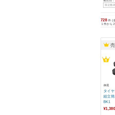
発売日：
限定数
728
件 (
1
件から
2
伸晃
タイヤ
組立簡単 ブラック
BK1
¥1,38