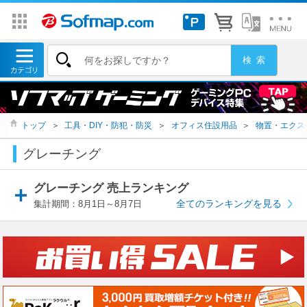
トップ
＞
工具・DIY・防犯・防災
＞
オフィス住設用品
＞
物置・エクス
グレーチング
グレーチング 売上ランキング
全てのランキングを見る
集計期間：8月1日～8月7日