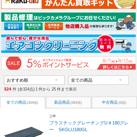
324
件 (全324点)
1
件から
25
件まで表示
全ての商品
新品商品
中古商品
(324点)
(324点)
(0点)
三甲
プラスチックグレーチングU＃180グレ
ー SKGLU180GL