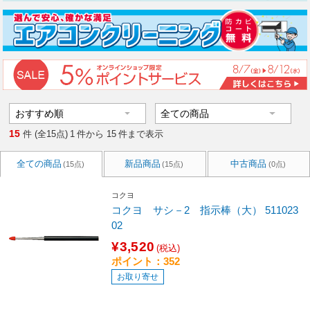
15
件 (全15点)
1
件から
15
件まで表示
全ての商品
新品商品
中古商品
(15点)
(15点)
(0点)
コクヨ
コクヨ サシ－2 指示棒（大） 511023
02
¥3,520
(税込)
ポイント：352
お取り寄せ