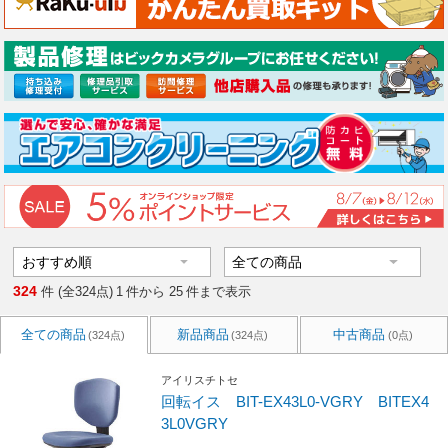
324
件 (全324点)
1
件から
25
件まで表示
全ての商品
新品商品
中古商品
(324点)
(324点)
(0点)
アイリスチトセ
回転イス BIT-EX43L0-VGRY BITEX4
3L0VGRY