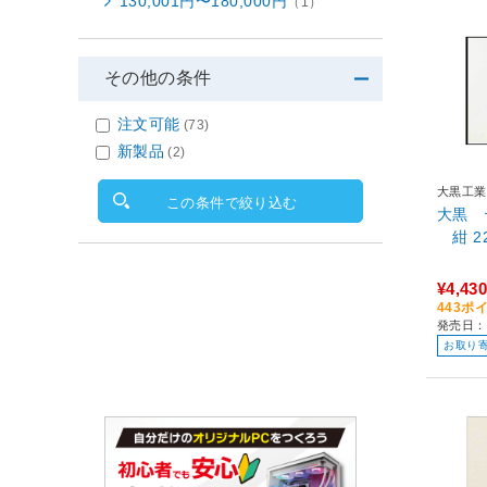
130,001円〜180,000円
（1）
その他の条件
注文可能
(73)
新製品
(2)
大黒工業
この条件で絞り込む
大黒 
紺
¥4,430
443ポ
発売日：
お取り