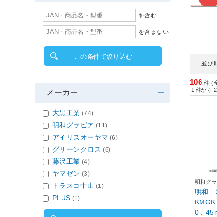
を含む
を含まない
この条件で絞り込む
並び
106
件 (
1
件から
2
メーカー
大黒工業
(74)
明和グラビア
(11)
アイリスオーヤマ
(6)
グリーンクロス
(6)
藤沢工業
(4)
ヤマゼン
(3)
明和グラ
トラスコ中山
(1)
明和 
PLUS
(1)
KMGK
0．45