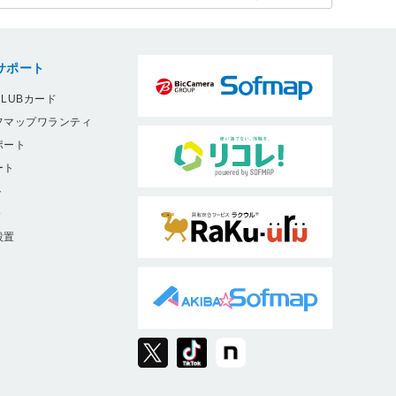
サポート
LUBカード
フマップワランティ
ポート
ート
ト
9
設置