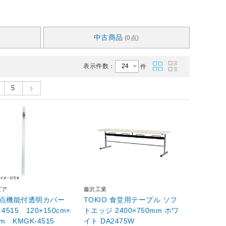
中古商品
(0点)
表示件数：
件
5
ビア
藤沢工業
3点機能付透明カバー
TOKIO 食堂用テーブル ソフ
4515 120×150cm×
トエッジ 2400×750mm ホワ
m KMGK-4515
イト DA2475W