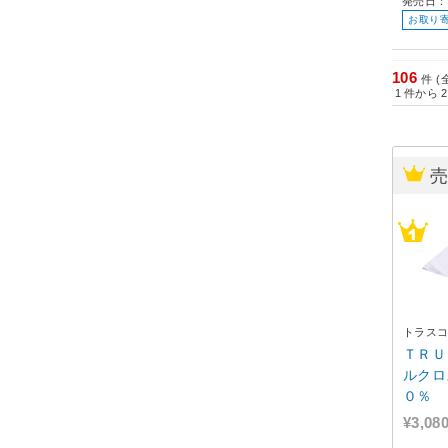
発売日：
お取り
106
件 (
1
件から
2
トラス
ＴＲＵ
ルクロ
０％ 
¥3,08