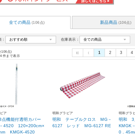
全ての商品
新品商品
(106点)
(106点)
順：
在庫表示：
全106点)
1
2
3
4
4
件まで表示
ビア
明和グラビア
明和グラ
3点機能付透明カバー
明和 テーブルクロス MG－
明和 
－4520 120×200cm×
6127 レッド MG-6127 RE
KMGK－
mm KMGK-4520
0．45m