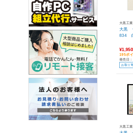
大黒工業
大黒 
¥1,950
195ポ
発売日：
お取り
大黒工業
大黒 