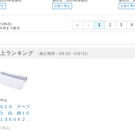
2023年頃発売
発売日：2023年頃発売
発売日：2
寄せ
お取り寄せ
お取り寄
全106点)
1
2
3
4
4
件まで表示
売上ランキング
（集計期間：8月1日～8月7日）
コ中山
ＳＣＯ テーブ
ス 白 綿１０
１３５０Ｘ２４
００ｍｍ TTC-135240
0
(税込)