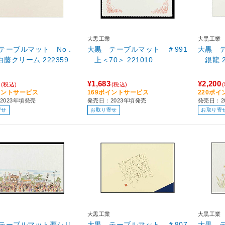
大黒工業
大黒工業
テーブルマット No．
大黒 テーブルマット ＃991
大黒 テ
834 白藤クリーム 222359
上＜70＞ 221010
銀
¥1,683
¥2,200
(税込)
(税込)
イントサービス
169ポイントサービス
220ポ
2023年頃発売
発売日：2023年頃発売
発売日：2
寄せ
お取り寄せ
お取り寄
大黒工業
大黒工業
テーブルマット夢シリ
大黒 テーブルマット ＃807
大黒 