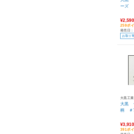
¥2,590
259ポ
発売日：
お取り
大黒工業
大黒 
¥3,910
391ポ