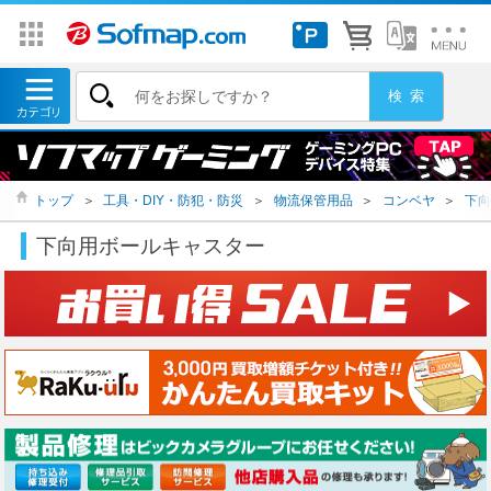
トップ
＞
工具・DIY・防犯・防災
＞
物流保管用品
＞
コンベヤ
＞
下向
下向用ボールキャスター