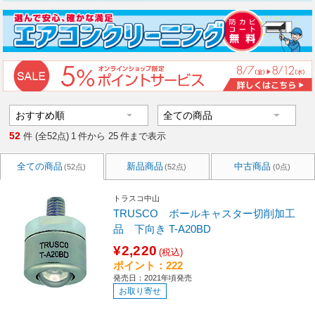
52
件 (全52点)
1
件から
25
件まで表示
全ての商品
新品商品
中古商品
(52点)
(52点)
(0点)
トラスコ中山
TRUSCO ボールキャスター切削加工
品 下向き T-A20BD
¥2,220
(税込)
ポイント：222
発売日：2021年頃発売
お取り寄せ