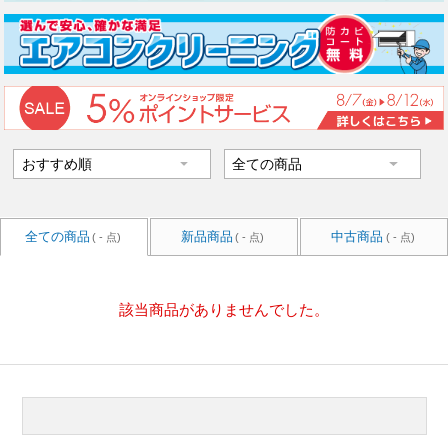
全ての商品
新品商品
中古商品
( - 点)
( - 点)
( - 点)
該当商品がありませんでした。