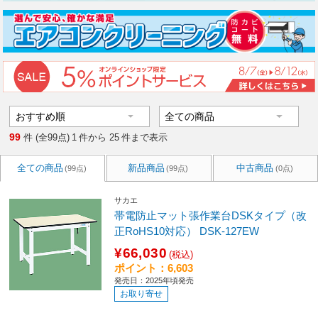
99
件 (全99点)
1
件から
25
件まで表示
全ての商品
新品商品
中古商品
(99点)
(99点)
(0点)
サカエ
帯電防止マット張作業台DSKタイプ（改
正RoHS10対応） DSK-127EW
¥66,030
(税込)
ポイント：6,603
発売日：2025年頃発売
お取り寄せ