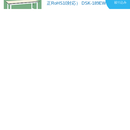
正RoHS10対応） DSK-189EW
¥92,860
(税込)
ポイント：9,286
発売日：2025年頃発売
お取り寄せ
サカエ
帯電防止マット張高さ調整作業台DSS
（改正RoHS10対応） DSS-127EW
¥78,620
(税込)
ポイント：7,862
発売日：2025年頃発売
お取り寄せ
サカエ
帯電防止マット張高さ調整作業台DSS
（改正RoHS10対応） DSS-157EW
¥96,040
(税込)